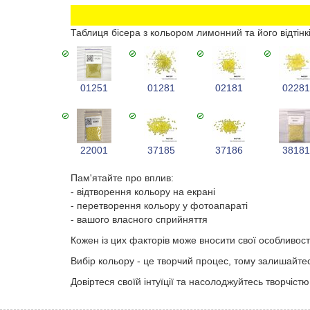
Таблиця бісера з кольором лимонний та його відтінк
01251
01281
02181
0228
22001
37185
37186
3818
Пам'ятайте про вплив:
- відтворення кольору на екрані
- перетворення кольору у фотоапараті
- вашого власного сприйняття
Кожен із цих факторів може вносити свої особливості
Вибір кольору - це творчий процес, тому залишайте
Довіртеся своїй інтуїції та насолоджуйтесь творчістю