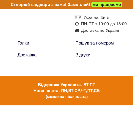
Створюй шедеври з нами!
Замовляй!
ми працюємо
🇺🇦 Україна, Київ
ПН-ПТ з 10:00 до 18:00
Доставка по Україні
Голки
Пошук за номером
Доставка
Відгуки
Відправка Укрпошта: ВТ,ПТ
Нова пошта: ПН,ВТ,СР,ЧТ,ПТ,СБ
(можлива післяплата)