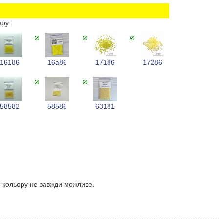
еру:
16186
16a86
17186
17286
58582
58586
63181
я кольору не завжди можливе.