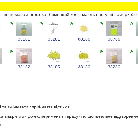
ів по номерам preciosa. Лимонний колір мають наступні номери біс
1
03181
03281
08186
08786
1
38182
38185
38186
38286
 та змінювати сприйняття відтінків.
ся відкритими до експериментів і врахуйте, що ідеальне відтворенн
!