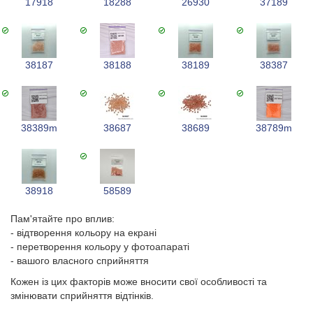
17918
18288
26930
37189
38187
38188
38189
38387
38389m
38687
38689
38789m
38918
58589
Пам'ятайте про вплив:
- відтворення кольору на екрані
- перетворення кольору у фотоапараті
- вашого власного сприйняття
Кожен із цих факторів може вносити свої особливості та
змінювати сприйняття відтінків.