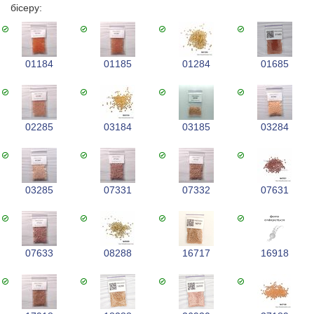
бісеру:
01184
01185
01284
01685
02285
03184
03185
03284
03285
07331
07332
07631
07633
08288
16717
16918