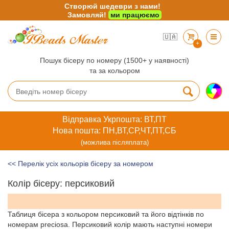
Створюй шедеври з нами!
Замовляй!
ми працюємо
🇺🇦
+
Пошук бісеру по номеру (1500+ у наявності)
та за кольором
Відправка Укрпошта: ВТ,ПТ
Нова пошта: ПН,ВТ,СР,ЧТ,ПТ,СБ
(можлива післяплата)
<< Перелік усіх кольорів бісеру за номером
Колір бісеру: персиковий
Таблиця бісера з кольором персиковий та його відтінків по
номерам preciosa. Персиковий колір мають наступні номери