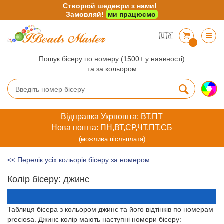
Створюй шедеври з нами!
Замовляй!
ми працюємо
🇺🇦
+
Пошук бісеру по номеру (1500+ у наявності)
та за кольором
Відправка Укрпошта: ВТ,ПТ
Нова пошта: ПН,ВТ,СР,ЧТ,ПТ,СБ
(можлива післяплата)
<< Перелік усіх кольорів бісеру за номером
Колір бісеру: джинс
Таблиця бісера з кольором джинс та його відтінків по номерам
preciosa. Джинс колір мають наступні номери бісеру: