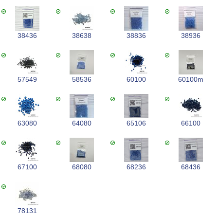
38436
38638
38836
38936
57549
58536
60100
60100m
63080
64080
65106
66100
67100
68080
68236
68436
78131