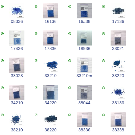
08336
16136
16a38
17136
17436
17836
18936
33021
33023
33210
33210m
33220
34210
34220
38044
38136
38210
38220
38336
38338