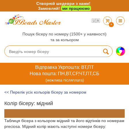
Створюй шедеври з нами!
Замовляй!
ми працюємо
🇺🇦
+
Пошук бісеру по номеру (1500+ у наявності)
та за кольором
Відправка Укрпошта: ВТ,ПТ
Нова пошта: ПН,ВТ,СР,ЧТ,ПТ,СБ
(можлива післяплата)
<< Перелік усіх кольорів бісеру за номером
Колір бісеру: мідний
Таблиця бісера з кольором мідний та його відтінків по номерам
preciosa. Мідний колір мають наступні номери бісеру: