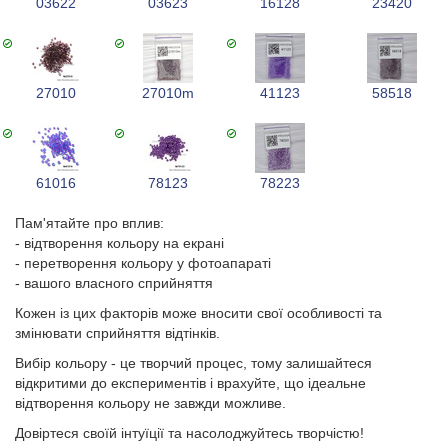
03622
03623
16128
23420
27010
27010m
41123
58518
61016
78123
78223
Пам'ятайте про вплив:
- відтворення кольору на екрані
- перетворення кольору у фотоапараті
- вашого власного сприйняття
Кожен із цих факторів може вносити свої особливості та
змінювати сприйняття відтінків.
Вибір кольору - це творчий процес, тому залишайтеся
відкритими до експериментів і врахуйте, що ідеальне
відтворення кольору не завжди можливе.
Довіртеся своїй інтуїції та насолоджуйтесь творчістю!