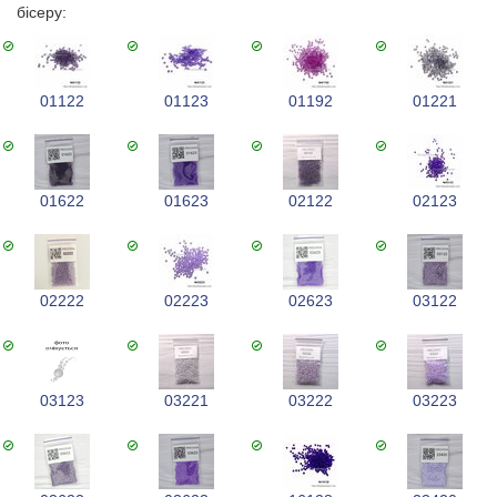
бісеру:
01122
01123
01192
01221
01622
01623
02122
02123
02222
02223
02623
03122
03123
03221
03222
03223