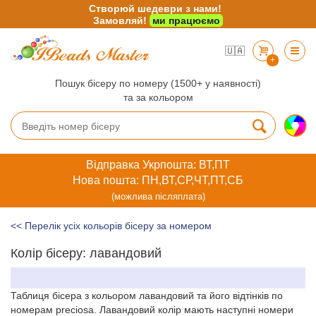
Створюй шедеври з нами!
Замовляй!
ми працюємо
🇺🇦
+
Пошук бісеру по номеру (1500+ у наявності)
та за кольором
Відправка Укрпошта: ВТ,ПТ
Нова пошта: ПН,ВТ,СР,ЧТ,ПТ,СБ
(можлива післяплата)
<< Перелік усіх кольорів бісеру за номером
Колір бісеру: лавандовий
Таблиця бісера з кольором лавандовий та його відтінків по
номерам preciosa. Лавандовий колір мають наступні номери