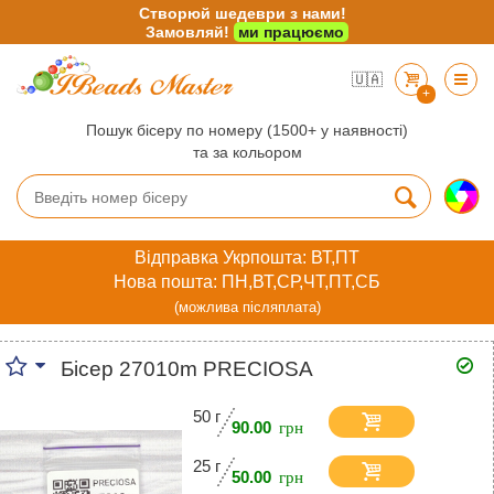
Створюй шедеври з нами!
Замовляй!
ми працюємо
🇺🇦
+
Пошук бісеру по номеру (1500+ у наявності)
та за кольором
Відправка Укрпошта: ВТ,ПТ
Нова пошта: ПН,ВТ,СР,ЧТ,ПТ,СБ
(можлива післяплата)
Бісер 27010m PRECIOSA
50 г
90.00
25 г
50.00