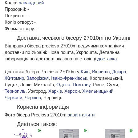
Колір:
лавандовий
Прозорий: -
Покриття: -
Колір отвору: -
Форма отвору: -
Доставка чеського бісеру 27010m по Україні
Відправка бісера preciosa 27010m ведучими компаніями
доставки по Україні: Нова пошта, Укрпошта. Детальна
інформація по доставці вказана на сторінці
доставка
Доставка бісера Preciosa 27010m у
Київ
,
Вінницю
,
Дніпро
,
Житомир
,
Запоріжжя
,
Івано-Франківськ
, Кропивницький,
Луцьк, Львів, Миколаїв,
Одеса
,
Полтаву
, Рівне, Суми,
Тернопіль
, Ужгород,
Харків
,
Херсон
,
Хмельницький
,
Черкаси
,
Чернігів
, Чернівці.
Корисна інформація
Фото бісера Preciosa 27010m
завантажити
Дивіться також: