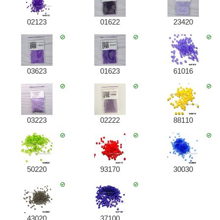
02123
01622
23420
03623
01623
61016
03223
02222
88110
50220
93170
30030
43020
37100