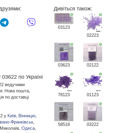
друзями:
Дивіться також:
03123
02223
03623
02122
 03622 по Україні
622 ведучими
ні: Нова пошта,
78123
01123
я по доставці
22 у
Київ
,
Вінницю
,
Івано-Франківськ
,
58518
03222
 Миколаїв,
Одеса
,