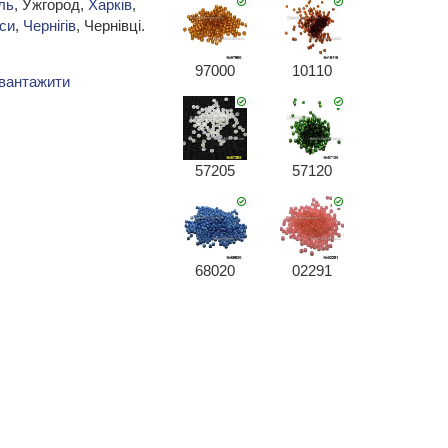
ль
, Ужгород,
Харків
,
си
,
Чернігів
, Чернівці.
97000
10110
вантажити
57205
57120
68020
02291