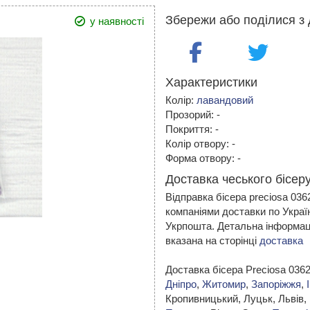
Збережи або поділися з 
у наявності
Характеристики
Колір:
лавандовий
Прозорий: -
Покриття: -
Колір отвору: -
Форма отвору: -
Доставка чеського бісеру
Відправка бісера preciosa 03
компаніями доставки по Украї
Укрпошта. Детальна інформаці
вказана на сторінці
доставка
Доставка бісера Preciosa 036
Дніпро
,
Житомир
,
Запоріжжя
,
Кропивницький,
Луцьк, Львів,