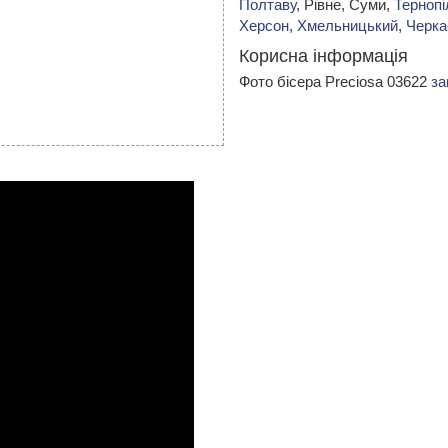
Полтаву
, Рівне, Суми,
Тернопі
Херсон
,
Хмельницький
,
Черка
Корисна інформація
Фото бісера Preciosa 03622
за