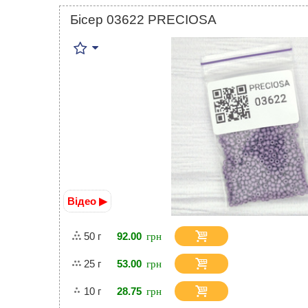
Бісер 03622 PRECIOSA
Відео ▶
50 г
92.00
25 г
53.00
10 г
28.75