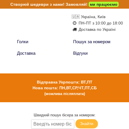
Створюй шедеври з нами!
Замовляй!
ми працюємо
🇺🇦 Україна, Київ
ПН-ПТ з 10:00 до 18:00
Доставка по Україні
Голки
Пошук за номером
Доставка
Відгуки
Відправка Укрпошта: ВТ,ПТ
Нова пошта: ПН,ВТ,СР,ЧТ,ПТ,СБ
(можлива післяплата)
Швидкий пошук бісера за номером:
Знайти