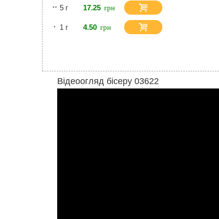
5 г
17.25
1 г
4.50
Відеоогляд бісеру 03622