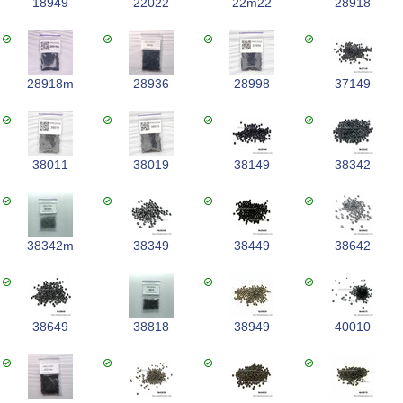
18949
22022
22m22
28918
28918m
28936
28998
37149
38011
38019
38149
38342
38342m
38349
38449
38642
38649
38818
38949
40010