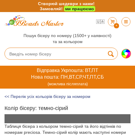
Створюй шедеври з нами!
Замовляй!
ми працюємо
🇺🇦
+
Пошук бісеру по номеру (1500+ у наявності)
та за кольором
Відправка Укрпошта: ВТ,ПТ
Нова пошта: ПН,ВТ,СР,ЧТ,ПТ,СБ
(можлива післяплата)
<< Перелік усіх кольорів бісеру за номером
Колір бісеру: темно-сірий
Таблиця бісера з кольором темно-сірий та його відтінків по
номерам preciosa. Темно-сірий колір мають наступні номери