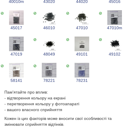
40010m
43020
44020
45016
45017
46010
47010
47010m
47019
48049
49101
49102
58141
78221
78231
Пам'ятайте про вплив:
- відтворення кольору на екрані
- перетворення кольору у фотоапараті
- вашого власного сприйняття
Кожен із цих факторів може вносити свої особливості та
змінювати сприйняття відтінків.