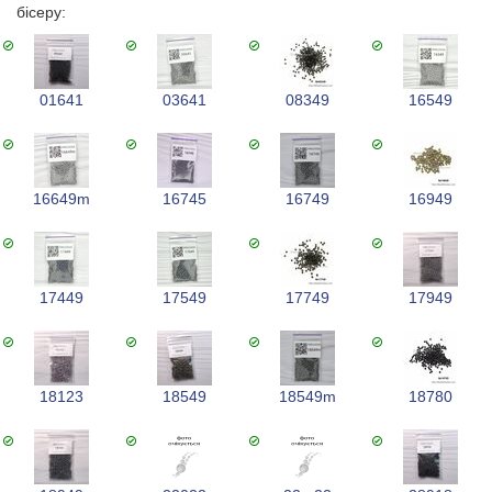
бісеру:
01641
03641
08349
16549
16649m
16745
16749
16949
17449
17549
17749
17949
18123
18549
18549m
18780