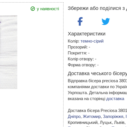
Збережи або поділися з 
у наявності
Характеристики
Колір:
темно-сірий
Прозорий: -
Покриття: -
Колір отвору: -
Форма отвору: -
Доставка чеського бісеру
Відправка бісера preciosa 38
компаніями доставки по Украї
Укрпошта. Детальна інформаці
вказана на сторінці
доставка
Доставка бісера Preciosa 380
Дніпро
,
Житомир
,
Запоріжжя
,
Кропивницький,
Луцьк, Львів,