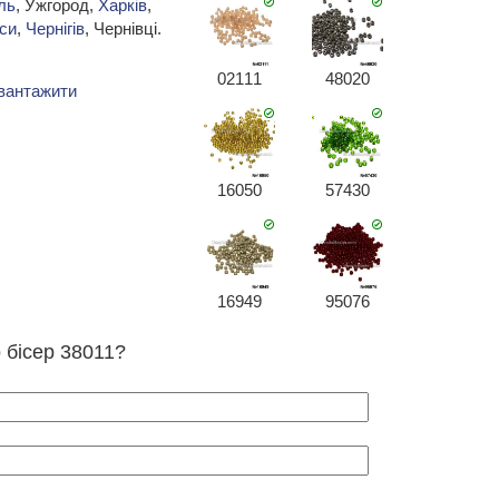
ль
, Ужгород,
Харків
,
си
,
Чернігів
, Чернівці.
02111
48020
вантажити
16050
57430
16949
95076
 бісер 38011?