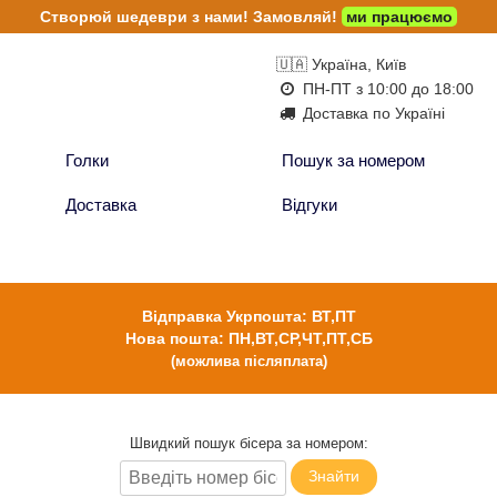
Створюй шедеври з нами!
Замовляй!
ми працюємо
🇺🇦 Україна, Київ
ПН-ПТ з 10:00 до 18:00
Доставка по Україні
Голки
Пошук за номером
Доставка
Відгуки
Відправка Укрпошта: ВТ,ПТ
Нова пошта: ПН,ВТ,СР,ЧТ,ПТ,СБ
(можлива післяплата)
Швидкий пошук бісера за номером:
Знайти