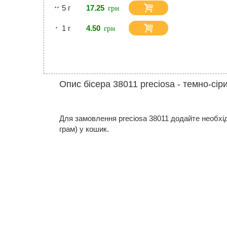
5 г
17.25
1 г
4.50
Опис бісера 38011 preciosa - темно-сір
Для замовлення preciosa 38011 додайте необхідну
грам) у кошик.