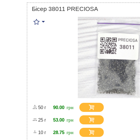
Бісер 38011 PRECIOSA
50 г
90.00
25 г
53.00
10 г
28.75