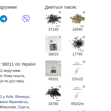
друзями:
Дивіться також:
37149
16949
38019
17749
 38011 по Україні
011 ведучими
ні: Нова пошта,
49101
22m22
я по доставці
11 у
Київ
,
Вінницю
,
Івано-Франківськ
,
18780
49102m
 Миколаїв,
Одеса
,