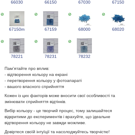
66030
66150
67030
67150
67150m
67159
68000
68020
78221
78231
78232
Пам'ятайте про вплив:
- відтворення кольору на екрані
- перетворення кольору у фотоапараті
- вашого власного сприйняття
Кожен із цих факторів може вносити свої особливості та
змінювати сприйняття відтінків.
Вибір кольору - це творчий процес, тому залишайтеся
відкритими до експериментів і врахуйте, що ідеальне
відтворення кольору не завжди можливе.
Довіртеся своїй інтуїції та насолоджуйтесь творчістю!