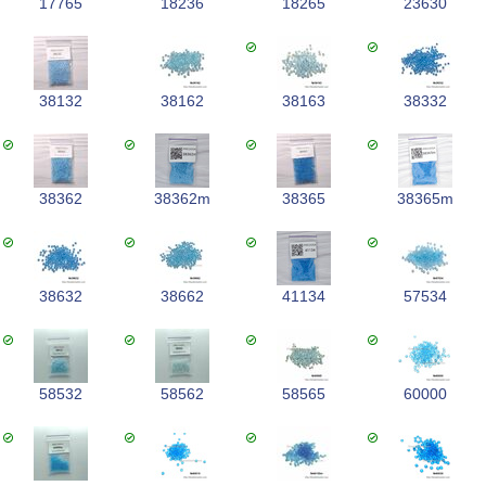
17765
18236
18265
23630
38132
38162
38163
38332
38362
38362m
38365
38365m
38632
38662
41134
57534
58532
58562
58565
60000