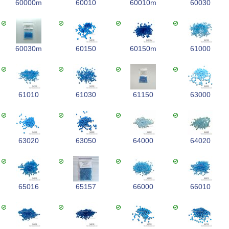
60000m
60010
60010m
60030
60030m
60150
60150m
61000
61010
61030
61150
63000
63020
63050
64000
64020
65016
65157
66000
66010