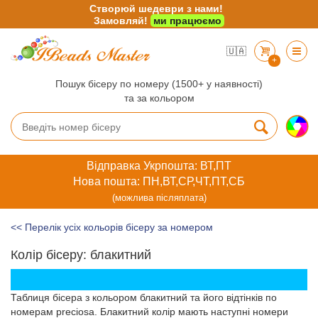
Створюй шедеври з нами!
Замовляй!
ми працюємо
🇺🇦
+
Пошук бісеру по номеру (1500+ у наявності)
та за кольором
Відправка Укрпошта: ВТ,ПТ
Нова пошта: ПН,ВТ,СР,ЧТ,ПТ,СБ
(можлива післяплата)
<< Перелік усіх кольорів бісеру за номером
Колір бісеру: блакитний
Таблиця бісера з кольором блакитний та його відтінків по
номерам preciosa. Блакитний колір мають наступні номери