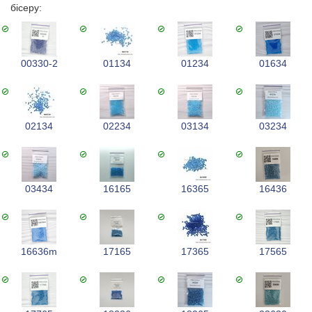
бісеру:
00330-2
01134
01234
01634
02134
02234
03134
03234
03434
16165
16365
16436
16636m
17165
17365
17565