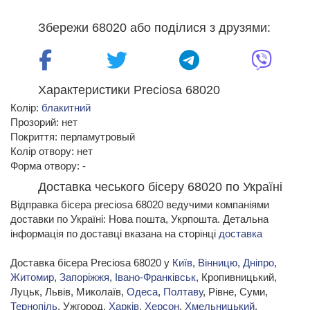
Збережи 68020 або поділися з друзями:
Характеристики Preciosa 68020
Колір:
блакитний
Прозорий: нет
Покриття: перламутровый
Колір отвору: нет
Форма отвору: -
Доставка чеського бісеру 68020 по Україні
Відправка бісера preciosa 68020 ведучими компаніями
доставки по Україні: Нова пошта, Укрпошта. Детальна
інформація по доставці вказана на сторінці
доставка
Доставка бісера Preciosa 68020 у
Київ
,
Вінницю
,
Дніпро
,
Житомир
,
Запоріжжя
,
Івано-Франківськ
, Кропивницький,
Луцьк, Львів, Миколаїв,
Одеса
,
Полтаву
, Рівне, Суми,
Тернопіль
, Ужгород,
Харків
,
Херсон
,
Хмельницький
,