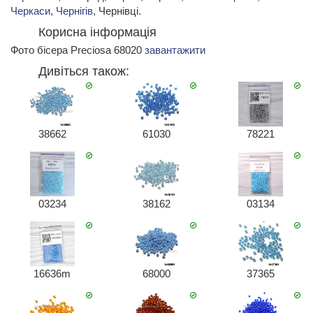
Черкаси
,
Чернігів
, Чернівці.
Корисна інформація
Фото бісера Preciosa 68020
завантажити
Дивіться також:
38662
61030
78221
03234
38162
03134
16636m
68000
37365