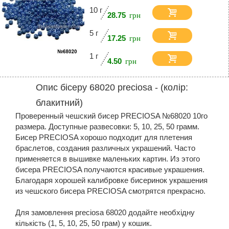
10 г
28.75
5 г
17.25
1 г
4.50
Опис бісеру 68020 preciosa - (колір:
блакитний)
Проверенный чешский бисер PRECIOSA №68020 10го
размера. Доступные развесовки: 5, 10, 25, 50 грамм.
Бисер PRECIOSA хорошо подходит для плетения
браслетов, создания различных украшений. Часто
применяется в вышивке маленьких картин. Из этого
бисера PRECIOSA получаются красивые украшения.
Благодаря хорошей калибровке бисеринок украшения
из чешского бисера PRECIOSA смотрятся прекрасно.
Для замовлення preciosa 68020 додайте необхідну
кількість (1, 5, 10, 25, 50 грам) у кошик.