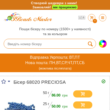
Створюй шедеври з нами!
Замовляй!
ми працюємо
🇺🇦
+
Пошук бісеру по номеру (1500+ у наявності)
та за кольором
Відправка Укрпошта: ВТ,ПТ
Нова пошта: ПН,ВТ,СР,ЧТ,ПТ,СБ
(можлива післяплата)
Бісер 68020 PRECIOSA
50 г
86.00
25 г
50.00