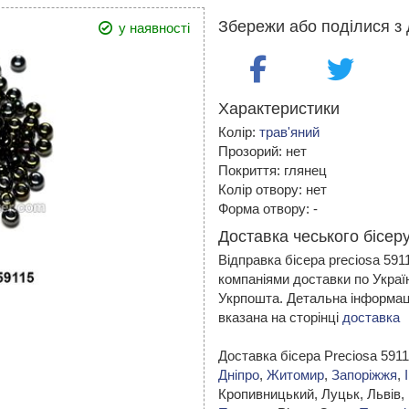
Збережи або поділися з 
у наявності
Характеристики
Колір:
трав'яний
Прозорий: нет
Покриття: глянец
Колір отвору: нет
Форма отвору: -
Доставка чеського бісеру
Відправка бісера preciosa 59
компаніями доставки по Украї
Укрпошта. Детальна інформаці
вказана на сторінці
доставка
Доставка бісера Preciosa 591
Дніпро
,
Житомир
,
Запоріжжя
,
Кропивницький,
Луцьк, Львів,