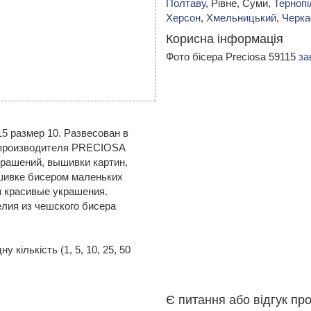
Полтаву
, Рівне, Суми,
Тернопі
Херсон
,
Хмельницький
,
Черка
Корисна інформація
Фото бісера Preciosa 59115
за
 размер 10. Развесован в
 от производителя PRECIOSA
рашений, вышивки картин,
шивке бисером маленьких
я красивые украшения.
лия из чешского бисера
 кількість (1, 5, 10, 25, 50
Є питання або відгук про