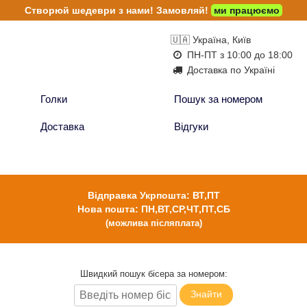
Створюй шедеври з нами!
Замовляй!
ми працюємо
🇺🇦 Україна, Київ
ПН-ПТ з 10:00 до 18:00
Доставка по Україні
Голки
Пошук за номером
Доставка
Відгуки
Відправка Укрпошта: ВТ,ПТ
Нова пошта: ПН,ВТ,СР,ЧТ,ПТ,СБ
(можлива післяплата)
Швидкий пошук бісера за номером:
Знайти