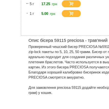
5 г
17.25
1 г
5.00
Опис бісера 59115 preciosa - трав'яний
Проверенный чешский бисер PRECIOSA №59115
zip-lock пакеты по 5, 10, 25, 50 грамм. Бисер
идеально подходит для создания различных ук
плетения браслетов. Часто используется в вы
картин. Из этого бисера PRECIOSA получаютс
Благодаря хорошей калибровке бисеринок изде
PRECIOSA смотрятся аккуратно.
Для замовлення preciosa 59115 додайте необхідну
грам) у кошик.