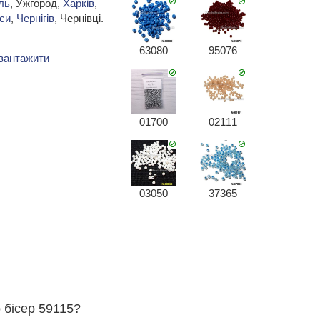
ль
, Ужгород,
Харків
,
си
,
Чернігів
, Чернівці.
63080
95076
вантажити
01700
02111
03050
37365
 бісер 59115?