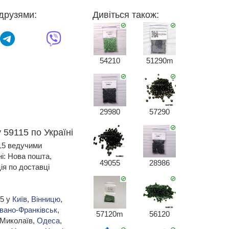
друзями:
Дивіться також:
54210
51290m
29980
57290
 59115 по Україні
115 ведучими
ні: Нова пошта,
49055
28986
я по доставці
15 у
Київ
,
Вінницю
,
Івано-Франківськ
,
57120m
56120
 Миколаїв,
Одеса
,