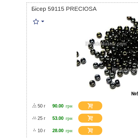
Бісер 59115 PRECIOSA
50 г
90.00
25 г
53.00
10 г
28.00