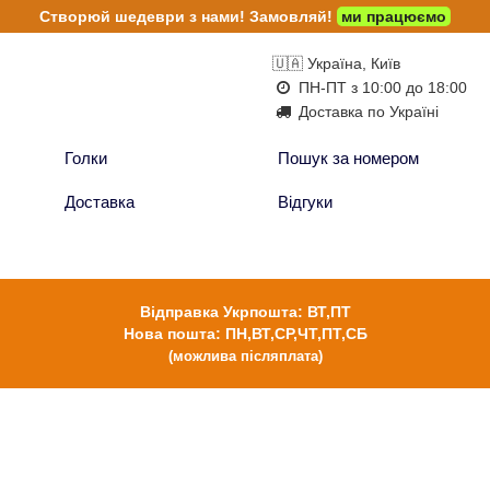
Створюй шедеври з нами!
Замовляй!
ми працюємо
🇺🇦 Україна, Київ
ПН-ПТ з 10:00 до 18:00
Доставка по Україні
Голки
Пошук за номером
Доставка
Відгуки
Відправка Укрпошта: ВТ,ПТ
Нова пошта: ПН,ВТ,СР,ЧТ,ПТ,СБ
(можлива післяплата)