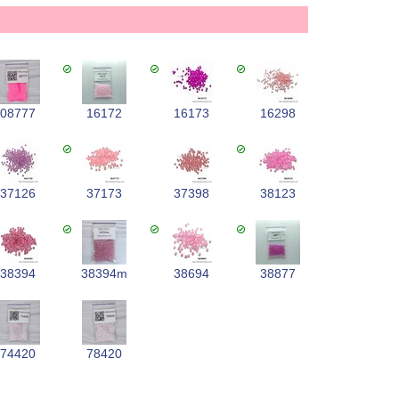
:
08777
16172
16173
16298
37126
37173
37398
38123
38394
38394m
38694
38877
74420
78420