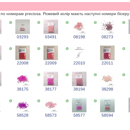
в по номерам preciosa. Рожевий колір мають наступні номери бісеру
3
03293
03491
08198
08273
5
22008
22009
22010
22011
3
38175
38177
38194
38298
6
58528
58573
58577
58594