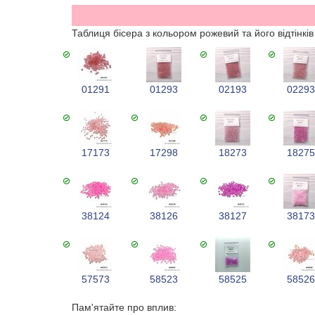
Таблиця бісера з кольором рожевий та його відтінкі
01291
01293
02193
0229
17173
17298
18273
1827
38124
38126
38127
3817
57573
58523
58525
5852
Пам'ятайте про вплив: