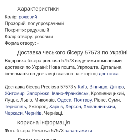
Характеристики
Колір:
рожевий
Прозорий: полупрозрачный
Покриття: радужный
Колір отвору: розовый
Форма отвору: -
Доставка чеського бісеру 57573 по Україні
Відправка бісера preciosa 57573 ведучими компаніями
доставки по Україні: Нова пошта, Укрпошта. Детальна
інформація по доставці вказана на сторінці
доставка
Доставка бісера Preciosa 57573 у
Київ
,
Вінницю
,
Дніпро
,
Житомир
,
Запоріжжя
,
Івано-Франківськ
, Кропивницький,
Луцьк, Львів, Миколаїв,
Одеса
,
Полтаву
, Рівне, Суми,
Тернопіль
, Ужгород,
Харків
,
Херсон
,
Хмельницький
,
Черкаси
,
Чернігів
, Чернівці.
Корисна інформація
Фото бісера Preciosa 57573
завантажити