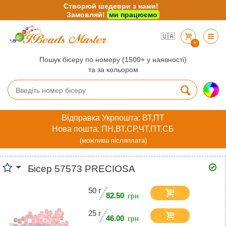
Створюй шедеври з нами!
Замовляй!
ми працюємо
🇺🇦
+
Пошук бісеру по номеру (1500+ у наявності)
та за кольором
Відправка Укрпошта: ВТ,ПТ
Нова пошта: ПН,ВТ,СР,ЧТ,ПТ,СБ
(можлива післяплата)
Бісер 57573 PRECIOSA
50 г
82.50
25 г
46.00