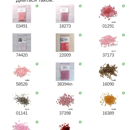
Дивіться також:
03491
18273
01291
74420
22009
37173
58526
38394m
16090
01141
37398
16389