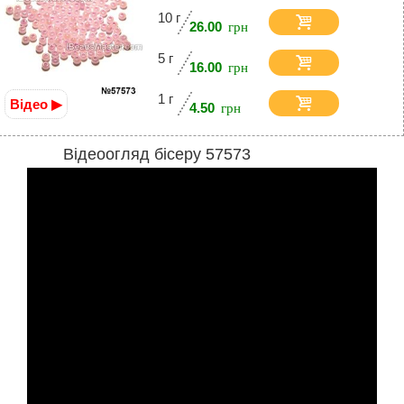
10 г
26.00
5 г
16.00
1 г
Відео ▶
4.50
Відеоогляд бісеру 57573