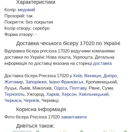
Характеристики
Колір:
медовий
Прозорий: так
Покриття: без покрытия
Колір отвору: серебро
Форма отвору: -
Доставка чеського бісеру 17020 по Україні
Відправка бісера preciosa 17020 ведучими компаніями
доставки по Україні: Нова пошта, Укрпошта. Детальна
інформація по доставці вказана на сторінці
доставка
Доставка бісера Preciosa 17020 у
Київ
,
Вінницю
,
Дніпро
,
Житомир
,
Запоріжжя
,
Івано-Франківськ
, Кропивницький,
Луцьк, Львів, Миколаїв,
Одеса
,
Полтаву
, Рівне, Суми,
Тернопіль
, Ужгород,
Харків
,
Херсон
,
Хмельницький
,
Черкаси
,
Чернігів
, Чернівці.
Корисна інформація
Фото бісера Preciosa 17020
завантажити
Дивіться також: