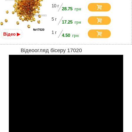
10 г
28.75
5 г
17.25
1 г
Відео ▶
4.50
Відеоогляд бісеру 17020