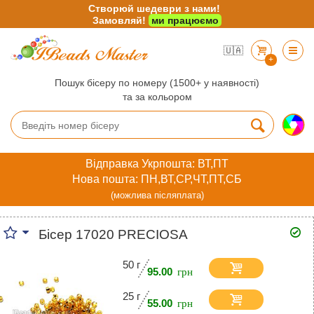
Створюй шедеври з нами!
Замовляй!
ми працюємо
🇺🇦
+
Пошук бісеру по номеру (1500+ у наявності)
та за кольором
Відправка Укрпошта: ВТ,ПТ
Нова пошта: ПН,ВТ,СР,ЧТ,ПТ,СБ
(можлива післяплата)
Бісер 17020 PRECIOSA
50 г
95.00
25 г
55.00