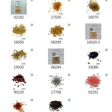
02182
17020
16070
16050
08289
16020-2
19020
68284
33080
90120
17708
02291