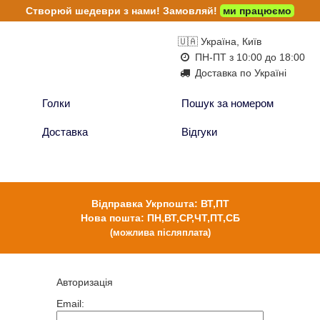
Створюй шедеври з нами!
Замовляй!
ми працюємо
🇺🇦 Україна, Київ
ПН-ПТ з 10:00 до 18:00
Доставка по Україні
Голки
Пошук за номером
Доставка
Відгуки
Відправка Укрпошта: ВТ,ПТ
Нова пошта: ПН,ВТ,СР,ЧТ,ПТ,СБ
(можлива післяплата)
Авторизація
Email: