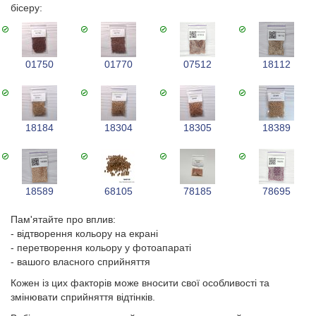
бісеру:
01750
01770
07512
18112
18184
18304
18305
18389
18589
68105
78185
78695
Пам'ятайте про вплив:
- відтворення кольору на екрані
- перетворення кольору у фотоапараті
- вашого власного сприйняття
Кожен із цих факторів може вносити свої особливості та
змінювати сприйняття відтінків.