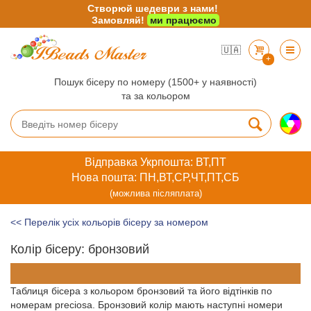
Створюй шедеври з нами!
Замовляй!
ми працюємо
🇺🇦
+
Пошук бісеру по номеру (1500+ у наявності)
та за кольором
Відправка Укрпошта: ВТ,ПТ
Нова пошта: ПН,ВТ,СР,ЧТ,ПТ,СБ
(можлива післяплата)
<< Перелік усіх кольорів бісеру за номером
Колір бісеру: бронзовий
Таблиця бісера з кольором бронзовий та його відтінків по
номерам preciosa. Бронзовий колір мають наступні номери