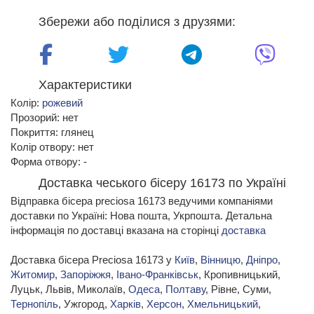
Збережи або поділися з друзями:
Характеристики
Колір:
рожевий
Прозорий: нет
Покриття: глянец
Колір отвору: нет
Форма отвору: -
Доставка чеського бісеру 16173 по Україні
Відправка бісера preciosa 16173 ведучими компаніями
доставки по Україні: Нова пошта, Укрпошта. Детальна
інформація по доставці вказана на сторінці
доставка
Доставка бісера Preciosa 16173 у
Київ
,
Вінницю
,
Дніпро
,
Житомир
,
Запоріжжя
,
Івано-Франківськ
, Кропивницький,
Луцьк, Львів, Миколаїв,
Одеса
,
Полтаву
, Рівне, Суми,
Тернопіль
, Ужгород,
Харків
,
Херсон
,
Хмельницький
,