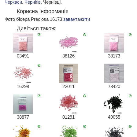
Черкаси
,
Чернігів
, Чернівці.
Корисна інформація
Фото бісера Preciosa 16173
завантажити
Дивіться також:
03491
38126
38173
16298
22011
78420
38877
01291
49055