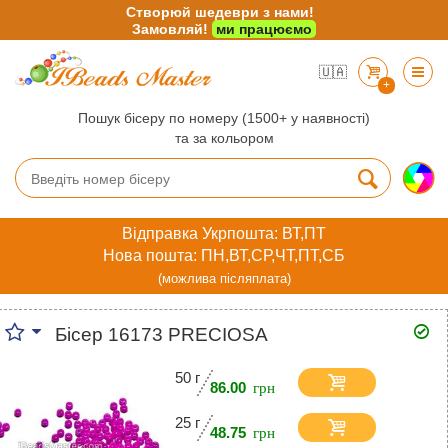
Створюй шедеври з нами!
Замовляй!
ми працюємо
🇺🇦
+
Пошук бісеру по номеру (1500+ у наявності)
та за кольором
Відправка Укрпошта: ВТ,ПТ
Нова пошта: ПН,ВТ,СР,ЧТ,ПТ,СБ
(можлива післяплата)
Бісер 16173 PRECIOSA
50 г
86.00
25 г
48.75