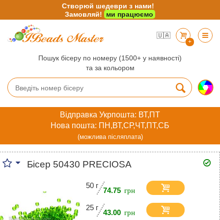
Створюй шедеври з нами!
Замовляй!
ми працюємо
🇺🇦
+
Пошук бісеру по номеру (1500+ у наявності)
та за кольором
Відправка Укрпошта: ВТ,ПТ
Нова пошта: ПН,ВТ,СР,ЧТ,ПТ,СБ
(можлива післяплата)
Бісер 50430 PRECIOSA
50 г
74.75
25 г
43.00