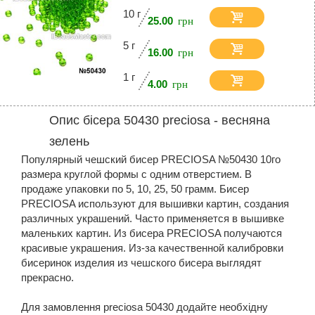
10 г
25.00
5 г
16.00
1 г
4.00
Опис бісера 50430 preciosa - весняна
зелень
Популярный чешский бисер PRECIOSA №50430 10го
размера круглой формы с одним отверстием. В
продаже упаковки по 5, 10, 25, 50 грамм. Бисер
PRECIOSA используют для вышивки картин, создания
различных украшений. Часто применяется в вышивке
маленьких картин. Из бисера PRECIOSA получаются
красивые украшения. Из-за качественной калибровки
бисеринок изделия из чешского бисера выглядят
прекрасно.
Для замовлення preciosa 50430 додайте необхідну