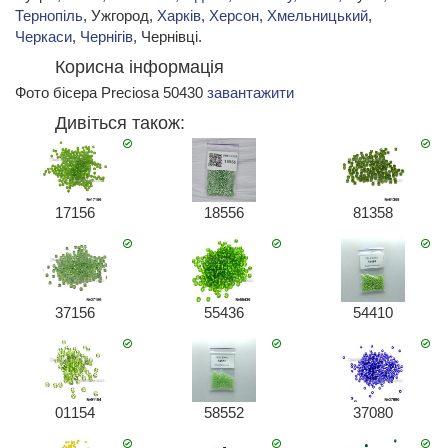
Тернопіль
, Ужгород,
Харків
,
Херсон
,
Хмельницький
,
Черкаси
,
Чернігів
, Чернівці.
Корисна інформація
Фото бісера Preciosa 50430
завантажити
Дивіться також:
17156
18556
81358
37156
55436
54410
01154
58552
37080