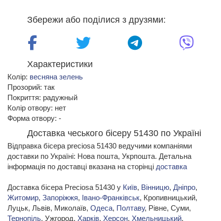
Збережи або поділися з друзями:
Характеристики
Колір:
весняна зелень
Прозорий: так
Покриття: радужный
Колір отвору: нет
Форма отвору: -
Доставка чеського бісеру 51430 по Україні
Відправка бісера preciosa 51430 ведучими компаніями
доставки по Україні: Нова пошта, Укрпошта. Детальна
інформація по доставці вказана на сторінці
доставка
Доставка бісера Preciosa 51430 у
Київ
,
Вінницю
,
Дніпро
,
Житомир
,
Запоріжжя
,
Івано-Франківськ
, Кропивницький,
Луцьк, Львів, Миколаїв,
Одеса
,
Полтаву
, Рівне, Суми,
Тернопіль
, Ужгород,
Харків
,
Херсон
,
Хмельницький
,