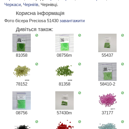
Черкаси
,
Чернігів
, Чернівці.
Корисна інформація
Фото бісера Preciosa 51430
завантажити
Дивіться також:
81058
08756m
55437
78152
81358
58410-2
08756
57430m
37177