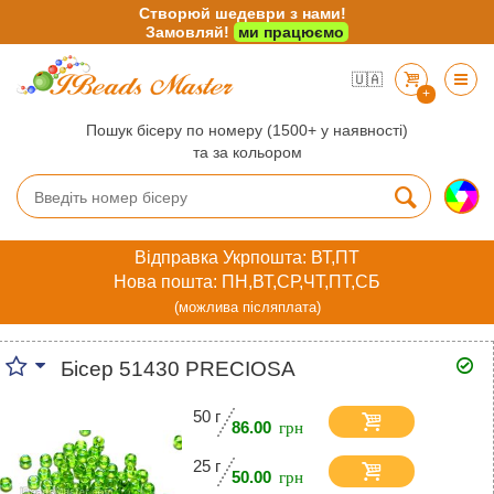
Створюй шедеври з нами!
Замовляй!
ми працюємо
🇺🇦
+
Пошук бісеру по номеру (1500+ у наявності)
та за кольором
Відправка Укрпошта: ВТ,ПТ
Нова пошта: ПН,ВТ,СР,ЧТ,ПТ,СБ
(можлива післяплата)
Бісер 51430 PRECIOSA
50 г
86.00
25 г
50.00