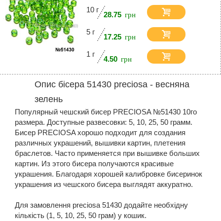
10 г
28.75
5 г
17.25
1 г
4.50
Опис бісера 51430 preciosa - весняна
зелень
Популярный чешский бисер PRECIOSA №51430 10го
размера. Доступные развесовки: 5, 10, 25, 50 грамм.
Бисер PRECIOSA хорошо подходит для создания
различных украшений, вышивки картин, плетения
браслетов. Часто применяется при вышивке больших
картин. Из этого бисера получаются красивые
украшения. Благодаря хорошей калибровке бисеринок
украшения из чешского бисера выглядят аккуратно.
Для замовлення preciosa 51430 додайте необхідну
кількість (1, 5, 10, 25, 50 грам) у кошик.