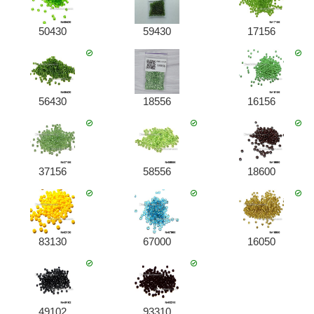
50430
59430
17156
56430
18556
16156
37156
58556
18600
83130
67000
16050
49102
93310