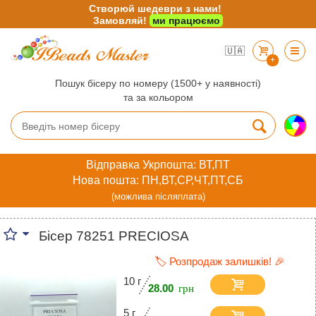
Створюй шедеври з нами!
Замовляй!
ми працюємо
🇺🇦
+
Пошук бісеру по номеру (1500+ у наявності)
та за кольором
Відправка Укрпошта: ВТ,ПТ
Нова пошта: ПН,ВТ,СР,ЧТ,ПТ,СБ
(можлива післяплата)
Бісер 78251 PRECIOSA
🏷️ Розпродаж залишків! 🎉
10 г
28.00
5 г