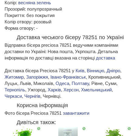
Колір:
весняна зелень
Прозорий: полупрозрачный
Покриття: без покрытия
Колір отвору: розовый
Форма отвору: -
Доставка чеського бісеру 78251 по Україні
Відправка бісера preciosa 78251 ведучими компаніями
доставки по Україні: Нова пошта, Укрпошта. Детальна
інформація по доставці вказана на сторінці
доставка
Доставка бісера Preciosa 78251 у
Київ
,
Вінницю
,
Дніпро
,
Житомир
,
Запоріжжя
,
Івано-Франківськ
, Кропивницький,
Луцьк, Львів, Миколаїв,
Одеса
,
Полтаву
, Рівне, Суми,
Тернопіль
, Ужгород,
Харків
,
Херсон
,
Хмельницький
,
Черкаси
,
Чернігів
, Чернівці.
Корисна інформація
Фото бісера Preciosa 78251
завантажити
Дивіться також: