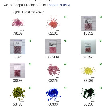
Фото бісера Preciosa 02191
завантажити
Дивіться також:
78192
02191
18192
11323
38398m
78193
38898
08275
37186
53430
60300
50150