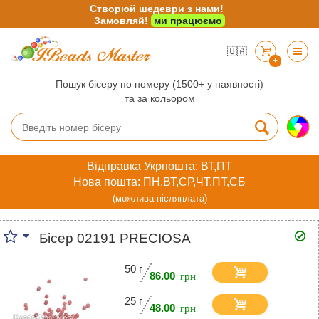
Створюй шедеври з нами!
Замовляй!
ми працюємо
🇺🇦
+
Пошук бісеру по номеру (1500+ у наявності)
та за кольором
Відправка Укрпошта: ВТ,ПТ
Нова пошта: ПН,ВТ,СР,ЧТ,ПТ,СБ
(можлива післяплата)
Бісер 02191 PRECIOSA
50 г
86.00
25 г
48.00