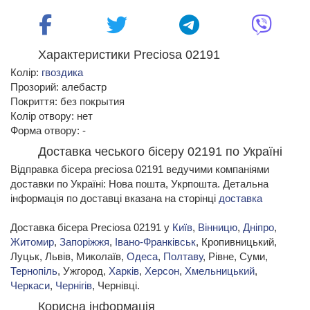
Характеристики Preciosa 02191
Колір:
гвоздика
Прозорий: алебастр
Покриття: без покрытия
Колір отвору: нет
Форма отвору: -
Доставка чеського бісеру 02191 по Україні
Відправка бісера preciosa 02191 ведучими компаніями
доставки по Україні: Нова пошта, Укрпошта. Детальна
інформація по доставці вказана на сторінці
доставка
Доставка бісера Preciosa 02191 у
Київ
,
Вінницю
,
Дніпро
,
Житомир
,
Запоріжжя
,
Івано-Франківськ
, Кропивницький,
Луцьк, Львів, Миколаїв,
Одеса
,
Полтаву
, Рівне, Суми,
Тернопіль
, Ужгород,
Харків
,
Херсон
,
Хмельницький
,
Черкаси
,
Чернігів
, Чернівці.
Корисна інформація