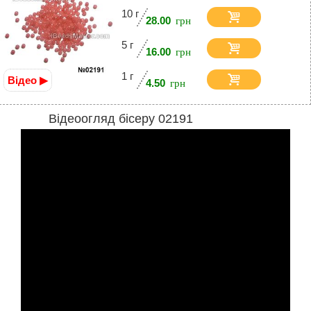
10 г
28.00
5 г
16.00
1 г
Відео ▶
4.50
Відеоогляд бісеру 02191