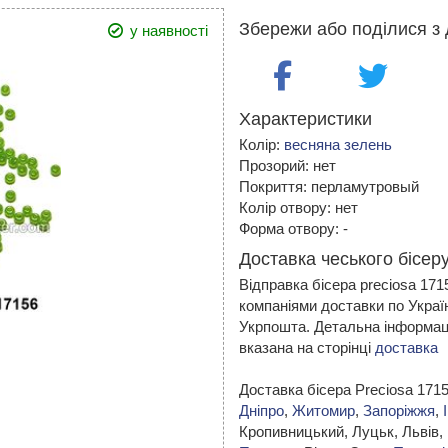
Збережи або поділися з 
у наявності
Характеристики
Колір:
весняна зелень
Прозорий: нет
Покриття: перламутровый
Колір отвору: нет
Форма отвору: -
Доставка чеського бісеру
Відправка бісера preciosa 17
компаніями доставки по Украї
Укрпошта. Детальна інформаці
вказана на сторінці
доставка
Доставка бісера Preciosa 171
Дніпро
,
Житомир
,
Запоріжжя
,
Кропивницький,
Луцьк, Львів,