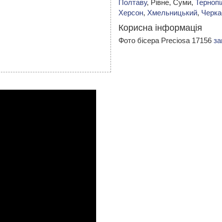
Полтаву
, Рівне, Суми,
Тернопі
Херсон
,
Хмельницький
,
Черка
Корисна інформація
Фото бісера Preciosa 17156
за