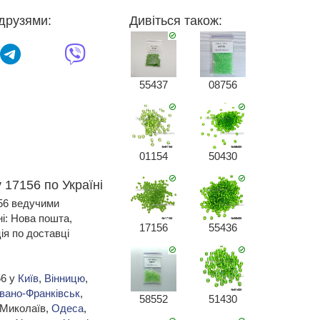
друзями:
Дивіться також:
55437
08756
01154
50430
 17156 по Україні
156 ведучими
ні: Нова пошта,
17156
55436
я по доставці
56 у
Київ
,
Вінницю
,
Івано-Франківськ
,
58552
51430
 Миколаїв,
Одеса
,