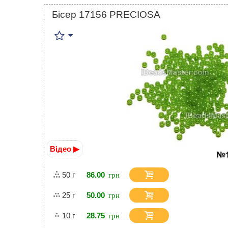
Бісер 17156 PRECIOSA
Відео ▶
50 г
86.00
25 г
50.00
10 г
28.75