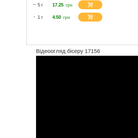
5 г
17.25
1 г
4.50
Відеоогляд бісеру 17156