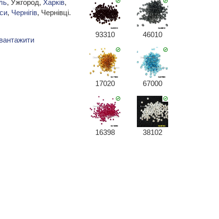
ль
, Ужгород,
Харків
,
си
,
Чернігів
, Чернівці.
93310
46010
вантажити
17020
67000
16398
38102