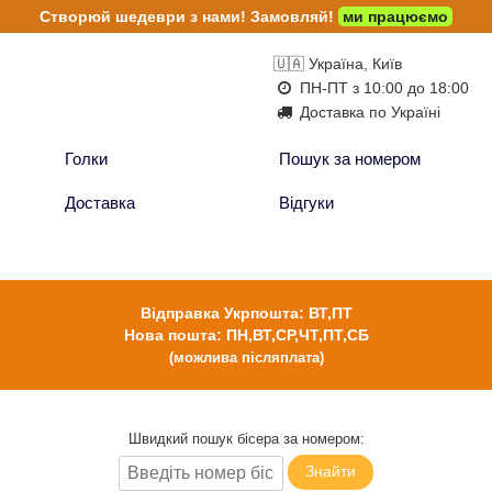
Створюй шедеври з нами!
Замовляй!
ми працюємо
🇺🇦 Україна, Київ
ПН-ПТ з 10:00 до 18:00
Доставка по Україні
Голки
Пошук за номером
Доставка
Відгуки
Відправка Укрпошта: ВТ,ПТ
Нова пошта: ПН,ВТ,СР,ЧТ,ПТ,СБ
(можлива післяплата)
Швидкий пошук бісера за номером:
Знайти