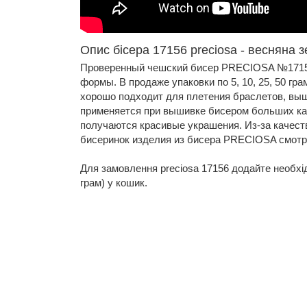
Опис бісера 17156 preciosa - весняна 
Проверенный чешский бисер PRECIOSA №17156
формы. В продаже упаковки по 5, 10, 25, 50 г
хорошо подходит для плетения браслетов, выш
применяется при вышивке бисером больших кар
получаются красивые украшения. Из-за качест
бисеринок изделия из бисера PRECIOSA смотря
Для замовлення preciosa 17156 додайте необхідну
грам) у кошик.