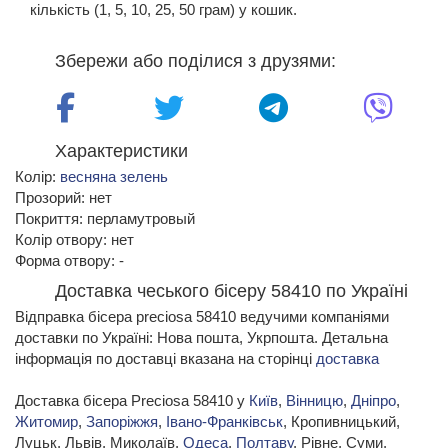
кількість (1, 5, 10, 25, 50 грам) у кошик.
Збережи або поділися з друзями:
Характеристики
Колір:
весняна зелень
Прозорий: нет
Покриття: перламутровый
Колір отвору: нет
Форма отвору: -
Доставка чеського бісеру 58410 по Україні
Відправка бісера preciosa 58410 ведучими компаніями
доставки по Україні: Нова пошта, Укрпошта. Детальна
інформація по доставці вказана на сторінці
доставка
Доставка бісера Preciosa 58410 у
Київ
,
Вінницю
,
Дніпро
,
Житомир
,
Запоріжжя
,
Івано-Франківськ
, Кропивницький,
Луцьк, Львів, Миколаїв,
Одеса
,
Полтаву
, Рівне, Суми,