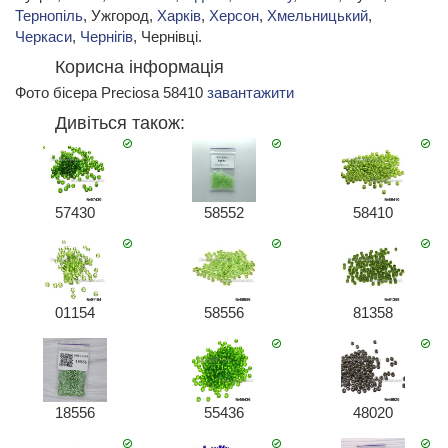
Тернопіль
, Ужгород,
Харків
,
Херсон
,
Хмельницький
,
Черкаси
,
Чернігів
, Чернівці.
Корисна інформація
Фото бісера Preciosa 58410
завантажити
Дивіться також:
57430
58552
58410
01154
58556
81358
18556
55436
48020