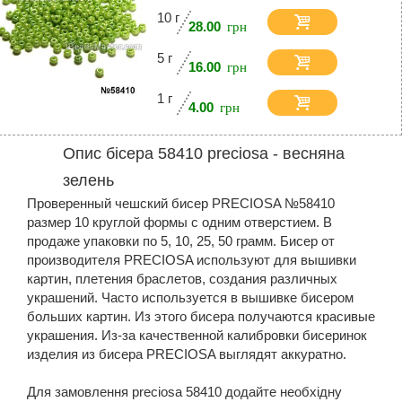
10 г
28.00
5 г
16.00
1 г
4.00
Опис бісера 58410 preciosa - весняна
зелень
Проверенный чешский бисер PRECIOSA №58410
размер 10 круглой формы с одним отверстием. В
продаже упаковки по 5, 10, 25, 50 грамм. Бисер от
производителя PRECIOSA используют для вышивки
картин, плетения браслетов, создания различных
украшений. Часто используется в вышивке бисером
больших картин. Из этого бисера получаются красивые
украшения. Из-за качественной калибровки бисеринок
изделия из бисера PRECIOSA выглядят аккуратно.
Для замовлення preciosa 58410 додайте необхідну