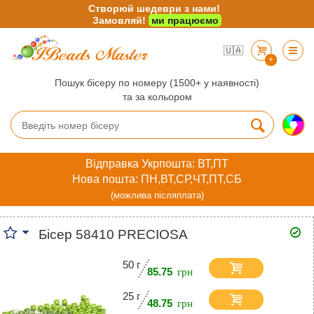
Створюй шедеври з нами!
Замовляй!
ми працюємо
🇺🇦
+
Пошук бісеру по номеру (1500+ у наявності)
та за кольором
Відправка Укрпошта: ВТ,ПТ
Нова пошта: ПН,ВТ,СР,ЧТ,ПТ,СБ
(можлива післяплата)
Бісер 58410 PRECIOSA
50 г
85.75
25 г
48.75