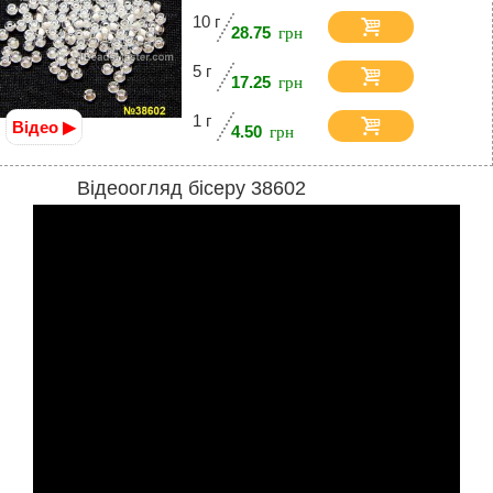
10 г
28.75
5 г
17.25
1 г
Відео ▶
4.50
Відеоогляд бісеру 38602