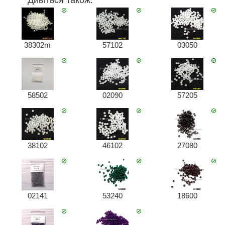
Дивіться також:
38302m
57102
03050
58502
02090
57205
38102
46102
27080
02141
53240
18600