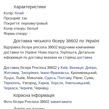
Характеристики
Колір:
білий
Прозорий: так
Покриття: перламутровый
Колір отвору: белый
Форма отвору: -
Доставка чеського бісеру 38602 по Україні
Відправка бісера preciosa 38602 ведучими компаніями
доставки по Україні: Нова пошта, Укрпошта. Детальна
інформація по доставці вказана на сторінці
доставка
Доставка бісера Preciosa 38602 у
Київ
,
Вінницю
,
Дніпро
,
Житомир
,
Запоріжжя
,
Івано-Франківськ
, Кропивницький,
Луцьк, Львів, Миколаїв,
Одеса
,
Полтаву
, Рівне, Суми,
Тернопіль
, Ужгород,
Харків
,
Херсон
,
Хмельницький
,
Черкаси
,
Чернігів
, Чернівці.
Корисна інформація
Фото бісера Preciosa 38602
завантажити