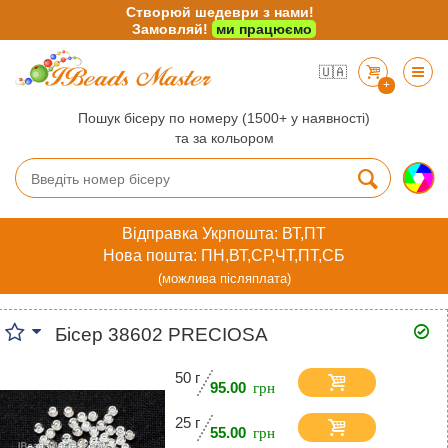
Створюй шедеври з нами!
Замовляй!
ми працюємо
🇺🇦
+
Пошук бісеру по номеру (1500+ у наявності)
та за кольором
Відправка Укрпошта: ВТ,ПТ
Нова пошта: ПН,ВТ,СР,ЧТ,ПТ,СБ
(можлива післяплата)
Бісер 38602 PRECIOSA
50 г
95.00
25 г
55.00