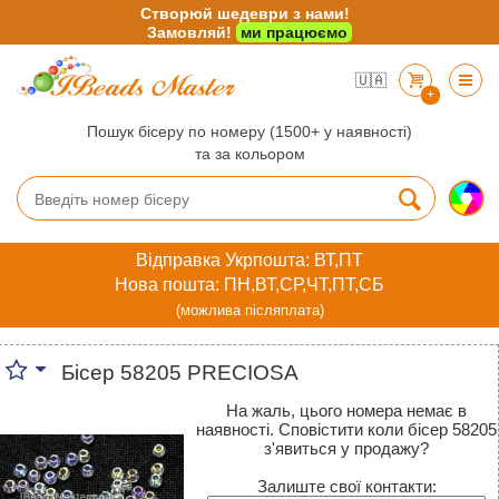
Створюй шедеври з нами!
Замовляй!
ми працюємо
🇺🇦
+
Пошук бісеру по номеру (1500+ у наявності)
та за кольором
Відправка Укрпошта: ВТ,ПТ
Нова пошта: ПН,ВТ,СР,ЧТ,ПТ,СБ
(можлива післяплата)
Бісер 58205 PRECIOSA
На жаль, цього номера немає в
наявності. Сповістити коли бісер 58205
з'явиться у продажу?
Залиште свої контакти: