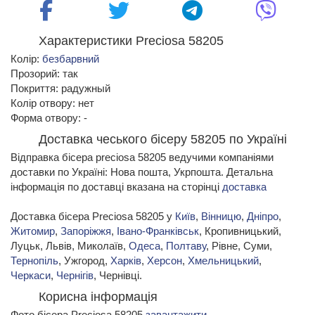
Характеристики Preciosa 58205
Колір:
безбарвний
Прозорий: так
Покриття: радужный
Колір отвору: нет
Форма отвору: -
Доставка чеського бісеру 58205 по Україні
Відправка бісера preciosa 58205 ведучими компаніями
доставки по Україні: Нова пошта, Укрпошта. Детальна
інформація по доставці вказана на сторінці
доставка
Доставка бісера Preciosa 58205 у
Київ
,
Вінницю
,
Дніпро
,
Житомир
,
Запоріжжя
,
Івано-Франківськ
, Кропивницький,
Луцьк, Львів, Миколаїв,
Одеса
,
Полтаву
, Рівне, Суми,
Тернопіль
, Ужгород,
Харків
,
Херсон
,
Хмельницький
,
Черкаси
,
Чернігів
, Чернівці.
Корисна інформація
Фото бісера Preciosa 58205
завантажити