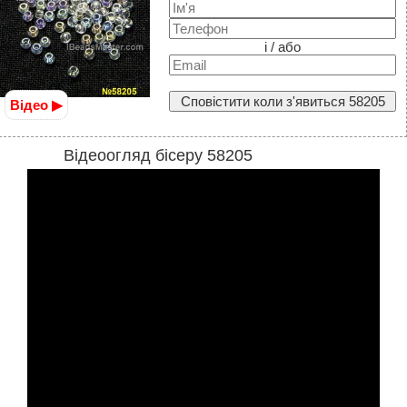
і / або
Сповістити коли з'явиться 58205
Відео ▶
Відеоогляд бісеру 58205