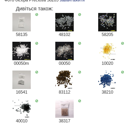
Дивіться також:
58135
48102
58205
00050m
00050
10020
16541
83112
38210
40010
38317