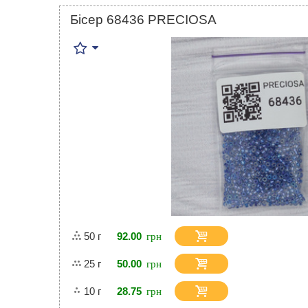
Бісер 68436 PRECIOSA
50 г
92.00
25 г
50.00
10 г
28.75