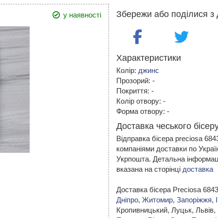
Збережи або поділися з 
у наявності
Характеристики
Колір:
джинс
Прозорий: -
Покриття: -
Колір отвору: -
Форма отвору: -
Доставка чеського бісеру
Відправка бісера preciosa 68
компаніями доставки по Украї
Укрпошта. Детальна інформаці
вказана на сторінці
доставка
Доставка бісера Preciosa 684
Дніпро
,
Житомир
,
Запоріжжя
,
Кропивницький,
Луцьк, Львів,