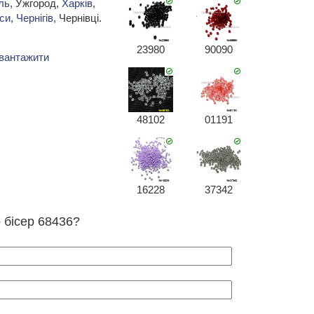
ль
, Ужгород,
Харків
,
си
,
Чернігів
, Чернівці.
23980
90090
вантажити
48102
01191
16228
37342
о бісер 68436?