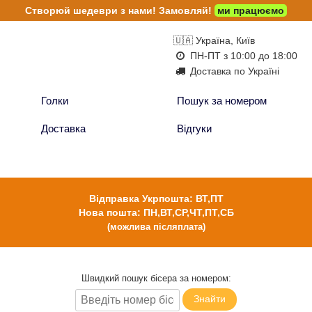
Створюй шедеври з нами!
Замовляй!
ми працюємо
🇺🇦 Україна, Київ
ПН-ПТ з 10:00 до 18:00
Доставка по Україні
Голки
Пошук за номером
Доставка
Відгуки
Відправка Укрпошта: ВТ,ПТ
Нова пошта: ПН,ВТ,СР,ЧТ,ПТ,СБ
(можлива післяплата)
Швидкий пошук бісера за номером:
Знайти