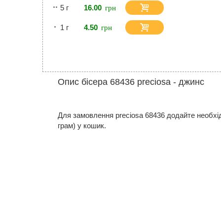
5 г
16.00
1 г
4.50
Опис бісера 68436 preciosa - джинс
Для замовлення preciosa 68436 додайте необхідну
грам) у кошик.