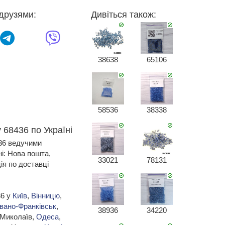
друзями:
Дивіться також:
38638
65106
58536
38338
 68436 по Україні
436 ведучими
ні: Нова пошта,
33021
78131
я по доставці
36 у
Київ
,
Вінницю
,
Івано-Франківськ
,
38936
34220
 Миколаїв,
Одеса
,