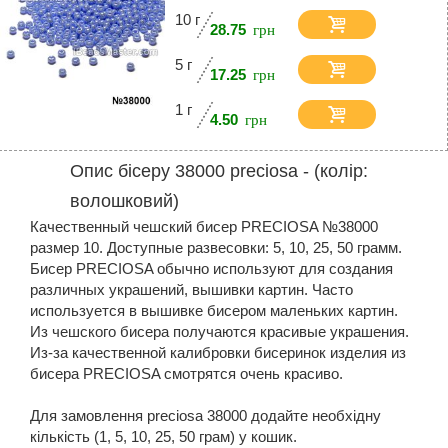
10 г
28.75
5 г
17.25
1 г
4.50
Опис бісеру 38000 preciosa - (колір:
волошковий)
Качественный чешский бисер PRECIOSA №38000
размер 10. Доступные развесовки: 5, 10, 25, 50 грамм.
Бисер PRECIOSA обычно используют для создания
различных украшений, вышивки картин. Часто
используется в вышивке бисером маленьких картин.
Из чешского бисера получаются красивые украшения.
Из-за качественной калибровки бисеринок изделия из
бисера PRECIOSA смотрятся очень красиво.
Для замовлення preciosa 38000 додайте необхідну
кількість (1, 5, 10, 25, 50 грам) у кошик.