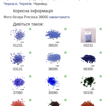
Черкаси
,
Чернігів
, Чернівці.
Корисна інформація
Фото бісера Preciosa 38000
завантажити
Дивіться також:
01231
38020
03231
03131
38000
66300
37080
30080
50150