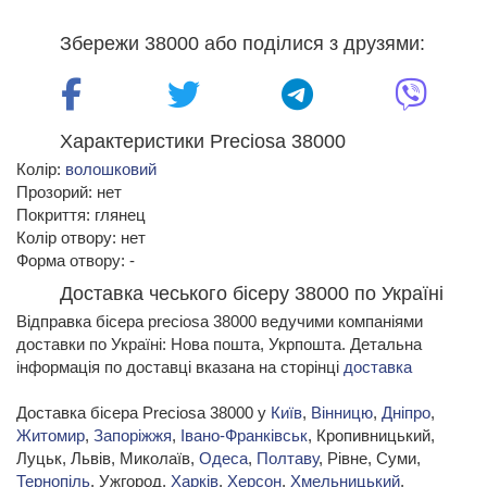
Збережи 38000 або поділися з друзями:
Характеристики Preciosa 38000
Колір:
волошковий
Прозорий: нет
Покриття: глянец
Колір отвору: нет
Форма отвору: -
Доставка чеського бісеру 38000 по Україні
Відправка бісера preciosa 38000 ведучими компаніями
доставки по Україні: Нова пошта, Укрпошта. Детальна
інформація по доставці вказана на сторінці
доставка
Доставка бісера Preciosa 38000 у
Київ
,
Вінницю
,
Дніпро
,
Житомир
,
Запоріжжя
,
Івано-Франківськ
, Кропивницький,
Луцьк, Львів, Миколаїв,
Одеса
,
Полтаву
, Рівне, Суми,
Тернопіль
, Ужгород,
Харків
,
Херсон
,
Хмельницький
,