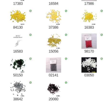
17383
16584
17986
84130
37386
16383
16583
15056
98170
50150
02141
03050
38642
20080