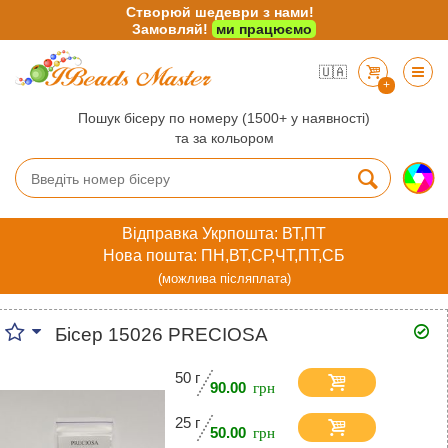
Створюй шедеври з нами!
Замовляй!
ми працюємо
🇺🇦
+
Пошук бісеру по номеру (1500+ у наявності)
та за кольором
Відправка Укрпошта: ВТ,ПТ
Нова пошта: ПН,ВТ,СР,ЧТ,ПТ,СБ
(можлива післяплата)
Бісер 15026 PRECIOSA
50 г
90.00
25 г
50.00