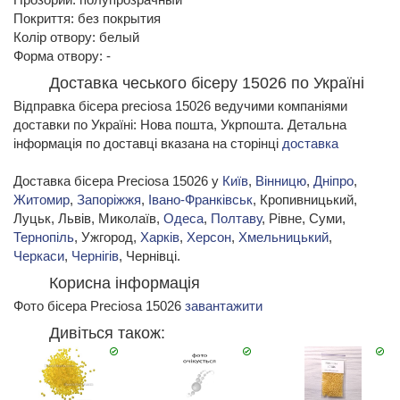
Покриття: без покрытия
Колір отвору: белый
Форма отвору: -
Доставка чеського бісеру 15026 по Україні
Відправка бісера preciosa 15026 ведучими компаніями
доставки по Україні: Нова пошта, Укрпошта. Детальна
інформація по доставці вказана на сторінці
доставка
Доставка бісера Preciosa 15026 у
Київ
,
Вінницю
,
Дніпро
,
Житомир
,
Запоріжжя
,
Івано-Франківськ
, Кропивницький,
Луцьк, Львів, Миколаїв,
Одеса
,
Полтаву
, Рівне, Суми,
Тернопіль
, Ужгород,
Харків
,
Херсон
,
Хмельницький
,
Черкаси
,
Чернігів
, Чернівці.
Корисна інформація
Фото бісера Preciosa 15026
завантажити
Дивіться також: