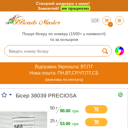
Створюй шедеври з нами!
Замовляй!
ми працюємо
🇺🇦
+
Пошук бісеру по номеру (1500+ у наявності)
та за кольором
Відправка Укрпошта: ВТ,ПТ
Нова пошта: ПН,ВТ,СР,ЧТ,ПТ,СБ
(можлива післяплата)
Бісер 38039 PRECIOSA
50 г
90.00
25 г
53.00