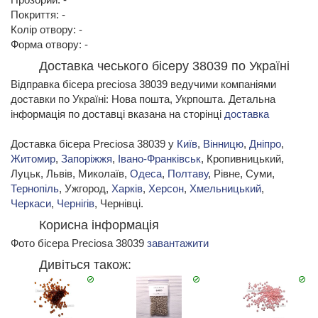
Покриття: -
Колір отвору: -
Форма отвору: -
Доставка чеського бісеру 38039 по Україні
Відправка бісера preciosa 38039 ведучими компаніями
доставки по Україні: Нова пошта, Укрпошта. Детальна
інформація по доставці вказана на сторінці
доставка
Доставка бісера Preciosa 38039 у
Київ
,
Вінницю
,
Дніпро
,
Житомир
,
Запоріжжя
,
Івано-Франківськ
, Кропивницький,
Луцьк, Львів, Миколаїв,
Одеса
,
Полтаву
, Рівне, Суми,
Тернопіль
, Ужгород,
Харків
,
Херсон
,
Хмельницький
,
Черкаси
,
Чернігів
, Чернівці.
Корисна інформація
Фото бісера Preciosa 38039
завантажити
Дивіться також: