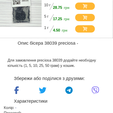
10 г
28.75
5 г
17.25
1 г
4.50
Опис бісера 38039 preciosa -
Для замовлення preciosa 38039 додайте необхідну
кількість (1, 5, 10, 25, 50 грам) у кошик.
Збережи або поділися з друзями:
Характеристики
Колір:
-
Прозорий: -