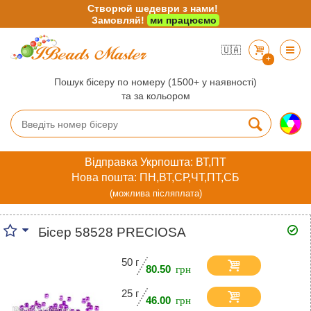
Створюй шедеври з нами!
Замовляй!
ми працюємо
🇺🇦
+
Пошук бісеру по номеру (1500+ у наявності)
та за кольором
Відправка Укрпошта: ВТ,ПТ
Нова пошта: ПН,ВТ,СР,ЧТ,ПТ,СБ
(можлива післяплата)
Бісер 58528 PRECIOSA
50 г
80.50
25 г
46.00