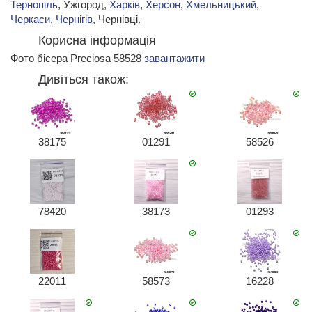
Тернопіль
, Ужгород,
Харків
,
Херсон
,
Хмельницький
,
Черкаси
,
Чернігів
, Чернівці.
Корисна інформація
Фото бісера Preciosa 58528
завантажити
Дивіться також:
38175
01291
58526
78420
38173
01293
22011
58573
16228