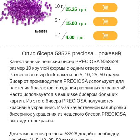
10 г
25.25
5 г
15.00
1 г
4.00
Опис бісера 58528 preciosa - рожевий
Качественный чешский бисер PRECIOSA №58528
размер 10 круглой формы с одним отверстием.
Развесован в zip-lock пакеты по 5, 10, 25, 50 грамм.
Бисер от производителя PRECIOSA используют для
плетения браслетов, создания различных украшений.
Часто используется в вышивке бисером больших
картин. Из этого бисера PRECIOSA получаются
красивые украшения. Из-за качественной калибровки
бисеринок украшения из чешского бисера PRECIOSA
выглядят прекрасно.
Для замовлення preciosa 58528 додайте необхідну