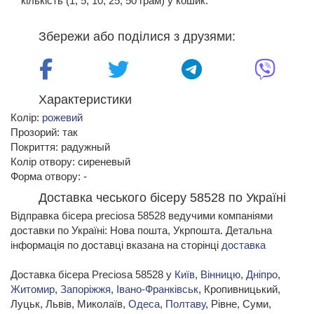
кількість (1, 5, 10, 25, 50 грам) у кошик.
Збережи або поділися з друзями:
Характеристики
Колір:
рожевий
Прозорий: так
Покриття: радужный
Колір отвору: сиреневый
Форма отвору: -
Доставка чеського бісеру 58528 по Україні
Відправка бісера preciosa 58528 ведучими компаніями
доставки по Україні: Нова пошта, Укрпошта. Детальна
інформація по доставці вказана на сторінці
доставка
Доставка бісера Preciosa 58528 у
Київ
,
Вінницю
,
Дніпро
,
Житомир
,
Запоріжжя
,
Івано-Франківськ
, Кропивницький,
Луцьк, Львів, Миколаїв,
Одеса
,
Полтаву
, Рівне, Суми,