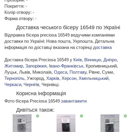
Покриття: -
Колір отвору: -
Форма отвору: -
Доставка чеського бісеру 16549 по Україні
Відправка бісера preciosa 16549 ведучими компаніями
доставки по Україні: Нова пошта, Укрпошта. Детальна
інформація по доставці вказана на сторінці
доставка
Доставка бісера Preciosa 16549 у
Київ
,
Вінницю
,
Дніпро
,
Житомир
,
Запоріжжя
,
Івано-Франківськ
, Кропивницький,
Луцьк, Львів, Миколаїв,
Одеса
,
Полтаву
, Рівне, Суми,
Тернопіль
, Ужгород,
Харків
,
Херсон
,
Хмельницький
,
Черкаси
,
Чернігів
, Чернівці.
Корисна інформація
Фото бісера Preciosa 16549
завантажити
Дивіться також: