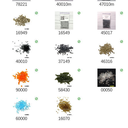
78221
40010m
47010m
16949
16549
45017
40010
37149
46316
90000
58430
00050
60000
16070