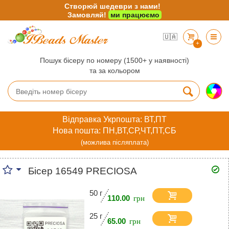
Створюй шедеври з нами!
Замовляй!
ми працюємо
🇺🇦
+
Пошук бісеру по номеру (1500+ у наявності)
та за кольором
Відправка Укрпошта: ВТ,ПТ
Нова пошта: ПН,ВТ,СР,ЧТ,ПТ,СБ
(можлива післяплата)
Бісер 16549 PRECIOSA
50 г
110.00
25 г
65.00