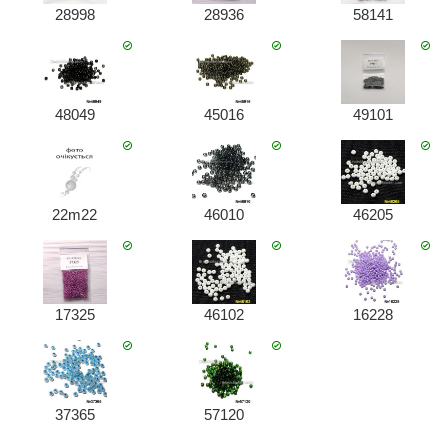
28998
28936
58141
48049
45016
49101
22m22
46010
46205
17325
46102
16228
37365
57120