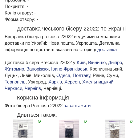
Покриття: -
Колір отвору: -
Форма отвору: -
Доставка чеського бісеру 22022 по Україні
Відправка бісера preciosa 22022 ведучими компаніями
доставки по Україні: Нова пошта, Укрпошта. Детальна
інформація по доставці вказана на сторінці
доставка
Доставка бісера Preciosa 22022 у
Київ
,
Вінницю
,
Дніпро
,
Житомир
,
Запоріжжя
,
Івано-Франківськ
, Кропивницький,
Луцьк, Львів, Миколаїв,
Одеса
,
Полтаву
, Рівне, Суми,
Тернопіль
, Ужгород,
Харків
,
Херсон
,
Хмельницький
,
Черкаси
,
Чернігів
, Чернівці.
Корисна інформація
Фото бісера Preciosa 22022
завантажити
Дивіться також: