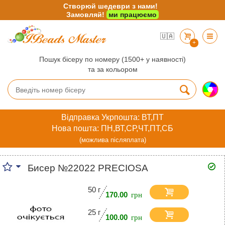
Створюй шедеври з нами!
Замовляй!
ми працюємо
🇺🇦
+
Пошук бісеру по номеру (1500+ у наявності)
та за кольором
Відправка Укрпошта: ВТ,ПТ
Нова пошта: ПН,ВТ,СР,ЧТ,ПТ,СБ
(можлива післяплата)
Бисер №22022 PRECIOSA
50 г
170.00
25 г
100.00