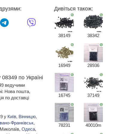
друзями:
Дивіться також:
38149
38342
16949
28936
 08349 по Україні
349 ведучими
ні: Нова пошта,
16745
37149
я по доставці
49 у
Київ
,
Вінницю
,
Івано-Франківськ
,
78231
40010m
 Миколаїв,
Одеса
,