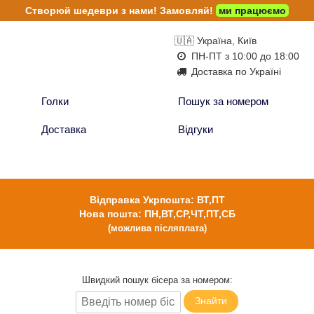
Створюй шедеври з нами!
Замовляй!
ми працюємо
🇺🇦 Україна, Київ
ПН-ПТ з 10:00 до 18:00
Доставка по Україні
Голки
Пошук за номером
Доставка
Відгуки
Відправка Укрпошта: ВТ,ПТ
Нова пошта: ПН,ВТ,СР,ЧТ,ПТ,СБ
(можлива післяплата)
Швидкий пошук бісера за номером:
Знайти