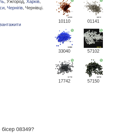
ль
, Ужгород,
Харків
,
си
,
Чернігів
, Чернівці.
10110
01141
вантажити
33040
57102
17742
57150
о бісер 08349?