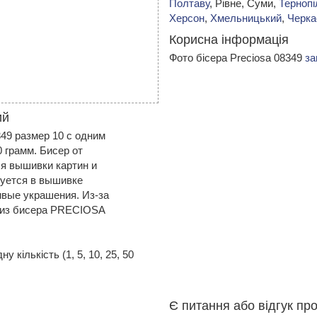
Полтаву
, Рівне, Суми,
Тернопі
Херсон
,
Хмельницький
,
Черка
Корисна інформація
Фото бісера Preciosa 08349
за
ий
9 размер 10 с одним
0 грамм. Бисер от
я вышивки картин и
зуется в вышивке
ивые украшения. Из-за
 из бисера PRECIOSA
 кількість (1, 5, 10, 25, 50
Є питання або відгук пр