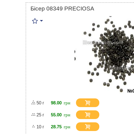
Бісер 08349 PRECIOSA
50 г
98.00
25 г
55.00
10 г
28.75