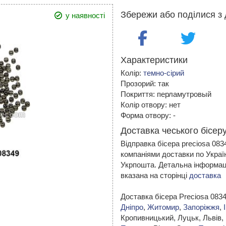
Збережи або поділися з 
у наявності
Характеристики
Колір:
темно-сірий
Прозорий: так
Покриття: перламутровый
Колір отвору: нет
Форма отвору: -
Доставка чеського бісеру
Відправка бісера preciosa 08
компаніями доставки по Украї
Укрпошта. Детальна інформаці
вказана на сторінці
доставка
Доставка бісера Preciosa 083
Дніпро
,
Житомир
,
Запоріжжя
,
Кропивницький,
Луцьк, Львів,