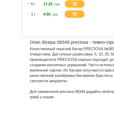
5 г
17.25
1 г
4.50
Опис бісера 08349 preciosa - темно-сір
Качественный чешский бисер PRECIOSA №0834
отверстием. Доступные развесовки: 5, 10, 25, 5
производителя PRECIOSA хорошо подходит дл
создания различных украшений. Часто исполь
маленьких картин. Из бисера получаются крас
качественной калибровки бисеринок браслеты
смотрятся аккуратно.
Для замовлення preciosa 08349 додайте необхідну
грам) у кошик.