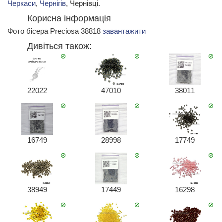
Черкаси
,
Чернігів
, Чернівці.
Корисна інформація
Фото бісера Preciosa 38818
завантажити
Дивіться також:
22022
47010
38011
16749
28998
17749
38949
17449
16298