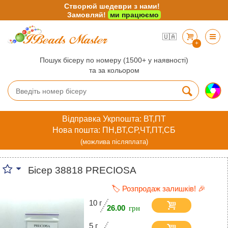
Створюй шедеври з нами!
Замовляй!
ми працюємо
🇺🇦
+
Пошук бісеру по номеру (1500+ у наявності)
та за кольором
Відправка Укрпошта: ВТ,ПТ
Нова пошта: ПН,ВТ,СР,ЧТ,ПТ,СБ
(можлива післяплата)
Бісер 38818 PRECIOSA
🏷️ Розпродаж залишків! 🎉
10 г
26.00
5 г