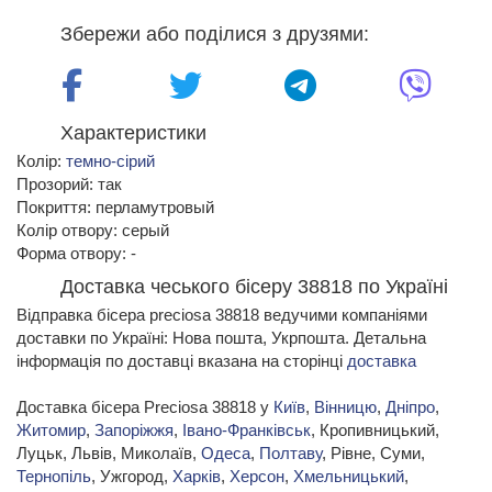
Збережи або поділися з друзями:
Характеристики
Колір:
темно-сірий
Прозорий: так
Покриття: перламутровый
Колір отвору: серый
Форма отвору: -
Доставка чеського бісеру 38818 по Україні
Відправка бісера preciosa 38818 ведучими компаніями
доставки по Україні: Нова пошта, Укрпошта. Детальна
інформація по доставці вказана на сторінці
доставка
Доставка бісера Preciosa 38818 у
Київ
,
Вінницю
,
Дніпро
,
Житомир
,
Запоріжжя
,
Івано-Франківськ
, Кропивницький,
Луцьк, Львів, Миколаїв,
Одеса
,
Полтаву
, Рівне, Суми,
Тернопіль
, Ужгород,
Харків
,
Херсон
,
Хмельницький
,