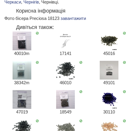
Черкаси
,
Чернігів
, Чернівці.
Корисна інформація
Фото бісера Preciosa 18123
завантажити
Дивіться також:
40010m
17141
45016
38342m
46010
49101
47019
18549
30110