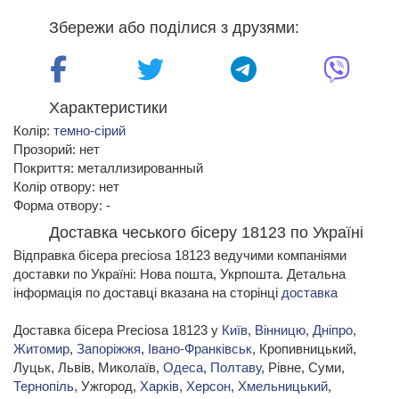
Збережи або поділися з друзями:
Характеристики
Колір:
темно-сірий
Прозорий: нет
Покриття: металлизированный
Колір отвору: нет
Форма отвору: -
Доставка чеського бісеру 18123 по Україні
Відправка бісера preciosa 18123 ведучими компаніями
доставки по Україні: Нова пошта, Укрпошта. Детальна
інформація по доставці вказана на сторінці
доставка
Доставка бісера Preciosa 18123 у
Київ
,
Вінницю
,
Дніпро
,
Житомир
,
Запоріжжя
,
Івано-Франківськ
, Кропивницький,
Луцьк, Львів, Миколаїв,
Одеса
,
Полтаву
, Рівне, Суми,
Тернопіль
, Ужгород,
Харків
,
Херсон
,
Хмельницький
,