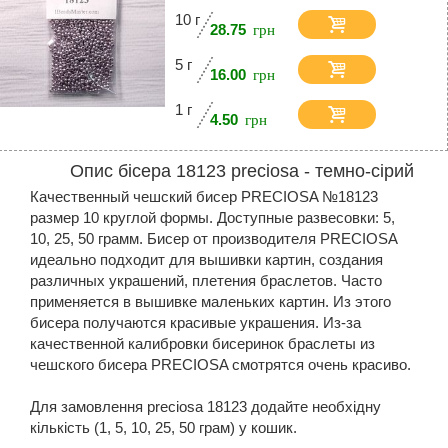
10 г
28.75
5 г
16.00
1 г
4.50
Опис бісера 18123 preciosa - темно-сірий
Качественный чешский бисер PRECIOSA №18123
размер 10 круглой формы. Доступные развесовки: 5,
10, 25, 50 грамм. Бисер от производителя PRECIOSA
идеально подходит для вышивки картин, создания
различных украшений, плетения браслетов. Часто
применяется в вышивке маленьких картин. Из этого
бисера получаются красивые украшения. Из-за
качественной калибровки бисеринок браслеты из
чешского бисера PRECIOSA смотрятся очень красиво.
Для замовлення preciosa 18123 додайте необхідну
кількість (1, 5, 10, 25, 50 грам) у кошик.