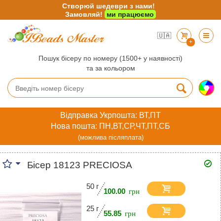
Створюй шедеври з нами!
Замовляй!
ми працюємо
🇺🇦
+
Пошук бісеру по номеру (1500+ у наявності)
та за кольором
Відправка Укрпошта: ВТ,ПТ
Нова пошта: ПН,ВТ,СР,ЧТ,ПТ,СБ
(можлива післяплата)
Бісер 18123 PRECIOSA
50 г
100.00
25 г
55.85