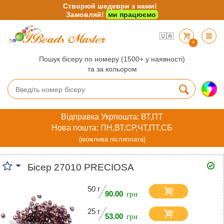
Створюй шедеври з нами!
Замовляй!
ми працюємо
🇺🇦
+
Пошук бісеру по номеру (1500+ у наявності)
та за кольором
Відправка Укрпошта: ВТ,ПТ
Нова пошта: ПН,ВТ,СР,ЧТ,ПТ,СБ
(можлива післяплата)
Бісер 27010 PRECIOSA
50 г
90.00
25 г
53.00