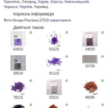
Тернопіль
, Ужгород,
Харків
,
Херсон
,
Хмельницький
,
Черкаси
,
Чернігів
, Чернівці.
Корисна інформація
Фото бісера Preciosa 27010
завантажити
Дивіться також:
02623
02123
24020
16726
58518
01123
78123
03221
46095