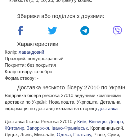
кількість (1, 5, 10, 25, 50 грам) у кошик.
Збережи або поділися з друзями:
Характеристики
Колір:
лавандовий
Прозорий: полупрозрачный
Покриття: без покрытия
Колір отвору: серебро
Форма отвору: -
Доставка чеського бісеру 27010 по Україні
Відправка бісера preciosa 27010 ведучими компаніями
доставки по Україні: Нова пошта, Укрпошта. Детальна
інформація по доставці вказана на сторінці
доставка
Доставка бісера Preciosa 27010 у
Київ
,
Вінницю
,
Дніпро
,
Житомир
,
Запоріжжя
,
Івано-Франківськ
, Кропивницький,
Луцьк, Львів, Миколаїв,
Одеса
,
Полтаву
, Рівне, Суми,