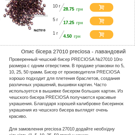
10 г
28.75
5 г
17.25
1 г
4.50
Опис бісера 27010 preciosa - лавандовий
Проверенный чешский бисер PRECIOSA №27010 10го
размера с одним отверстием. В продаже упаковки по 5,
10, 25, 50 грамм. Бисер от производителя PRECIOSA
хорошо подходит для плетения браслетов, создания
различных украшений, вышивки картин. Часто
используется в вышивке бисером больших картин. Из
чешского бисера PRECIOSA получаются красивые
украшения. Благодаря хорошей калибровке бисеринок
украшения из чешского бисера выглядят очень
красиво.
Для замовлення preciosa 27010 додайте необхідну