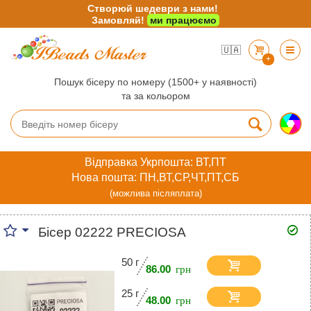
Створюй шедеври з нами!
Замовляй!
ми працюємо
🇺🇦
+
Пошук бісеру по номеру (1500+ у наявності)
та за кольором
Відправка Укрпошта: ВТ,ПТ
Нова пошта: ПН,ВТ,СР,ЧТ,ПТ,СБ
(можлива післяплата)
Бісер 02222 PRECIOSA
50 г
86.00
25 г
48.00