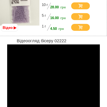
10 г
28.00
5 г
16.00
1 г
Відео ▶
4.50
Відеоогляд бісеру 02222