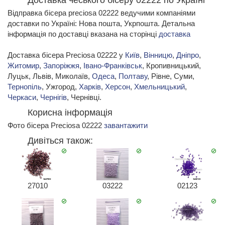
Доставка чеського бісеру 02222 по Україні
Відправка бісера preciosa 02222 ведучими компаніями
доставки по Україні: Нова пошта, Укрпошта. Детальна
інформація по доставці вказана на сторінці
доставка
Доставка бісера Preciosa 02222 у
Київ
,
Вінницю
,
Дніпро
,
Житомир
,
Запоріжжя
,
Івано-Франківськ
, Кропивницький,
Луцьк, Львів, Миколаїв,
Одеса
,
Полтаву
, Рівне, Суми,
Тернопіль
, Ужгород,
Харків
,
Херсон
,
Хмельницький
,
Черкаси
,
Чернігів
, Чернівці.
Корисна інформація
Фото бісера Preciosa 02222
завантажити
Дивіться також:
27010
03222
02123