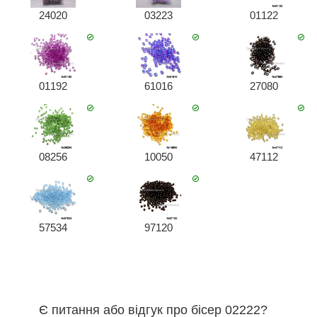
24020
03223
01122
01192
61016
27080
08256
10050
47112
57534
97120
Є питання або відгук про бісер 02222?