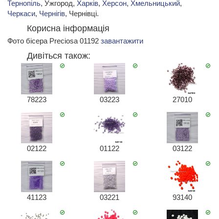
Тернопіль
, Ужгород,
Харків
,
Херсон
,
Хмельницький
,
Черкаси
,
Чернігів
, Чернівці.
Корисна інформація
Фото бісера Preciosa 01192
завантажити
Дивіться також:
78223
03223
27010
02122
01122
03122
41123
03221
93140