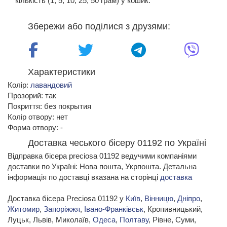
кількість (1, 5, 10, 25, 50 грам) у кошик.
Збережи або поділися з друзями:
Характеристики
Колір:
лавандовий
Прозорий: так
Покриття: без покрытия
Колір отвору: нет
Форма отвору: -
Доставка чеського бісеру 01192 по Україні
Відправка бісера preciosa 01192 ведучими компаніями
доставки по Україні: Нова пошта, Укрпошта. Детальна
інформація по доставці вказана на сторінці
доставка
Доставка бісера Preciosa 01192 у
Київ
,
Вінницю
,
Дніпро
,
Житомир
,
Запоріжжя
,
Івано-Франківськ
, Кропивницький,
Луцьк, Львів, Миколаїв,
Одеса
,
Полтаву
, Рівне, Суми,