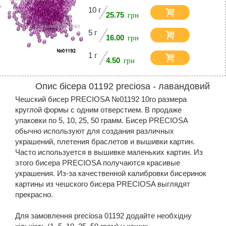
10 г
25.75
5 г
16.00
1 г
4.50
Опис бісера 01192 preciosa - лавандовий
Чешский бисер PRECIOSA №01192 10го размера
круглой формы с одним отверстием. В продаже
упаковки по 5, 10, 25, 50 грамм. Бисер PRECIOSA
обычно используют для создания различных
украшений, плетения браслетов и вышивки картин.
Часто используется в вышивке маленьких картин. Из
этого бисера PRECIOSA получаются красивые
украшения. Из-за качественной калибровки бисеринок
картины из чешского бисера PRECIOSA выглядят
прекрасно.
Для замовлення preciosa 01192 додайте необхідну