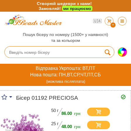
Створюй шедеври з нами!
Замовляй!
ми працюємо
🇺🇦
+
Пошук бісеру по номеру (1500+ у наявності)
та за кольором
Відправка Укрпошта: ВТ,ПТ
Нова пошта: ПН,ВТ,СР,ЧТ,ПТ,СБ
(можлива післяплата)
Бісер 01192 PRECIOSA
50 г
86.00
25 г
48.00