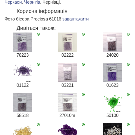
Черкаси
,
Чернігів
, Чернівці.
Корисна інформація
Фото бісера Preciosa 61016
завантажити
Дивіться також:
78223
02222
24020
01122
03221
01623
58518
27010m
50100