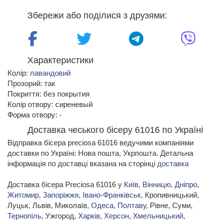
Збережи або поділися з друзями:
Характеристики
Колір:
лавандовий
Прозорий: так
Покриття: без покрытия
Колір отвору: сиреневый
Форма отвору: -
Доставка чеського бісеру 61016 по Україні
Відправка бісера preciosa 61016 ведучими компаніями
доставки по Україні: Нова пошта, Укрпошта. Детальна
інформація по доставці вказана на сторінці
доставка
Доставка бісера Preciosa 61016 у
Київ
,
Вінницю
,
Дніпро
,
Житомир
,
Запоріжжя
,
Івано-Франківськ
, Кропивницький,
Луцьк, Львів, Миколаїв,
Одеса
,
Полтаву
, Рівне, Суми,
Тернопіль
, Ужгород,
Харків
,
Херсон
,
Хмельницький
,