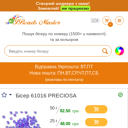
Створюй шедеври з нами!
Замовляй!
ми працюємо
🇺🇦
+
Пошук бісеру по номеру (1500+ у наявності)
та за кольором
Відправка Укрпошта: ВТ,ПТ
Нова пошта: ПН,ВТ,СР,ЧТ,ПТ,СБ
(можлива післяплата)
Бісер 61016 PRECIOSA
50 г
82.50
25 г
48.00