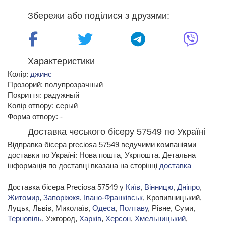
Збережи або поділися з друзями:
Характеристики
Колір:
джинс
Прозорий: полупрозрачный
Покриття: радужный
Колір отвору: серый
Форма отвору: -
Доставка чеського бісеру 57549 по Україні
Відправка бісера preciosa 57549 ведучими компаніями
доставки по Україні: Нова пошта, Укрпошта. Детальна
інформація по доставці вказана на сторінці
доставка
Доставка бісера Preciosa 57549 у
Київ
,
Вінницю
,
Дніпро
,
Житомир
,
Запоріжжя
,
Івано-Франківськ
, Кропивницький,
Луцьк, Львів, Миколаїв,
Одеса
,
Полтаву
, Рівне, Суми,
Тернопіль
, Ужгород,
Харків
,
Херсон
,
Хмельницький
,