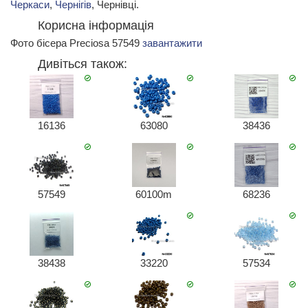
Черкаси
,
Чернігів
, Чернівці.
Корисна інформація
Фото бісера Preciosa 57549
завантажити
Дивіться також:
16136
63080
38436
57549
60100m
68236
38438
33220
57534