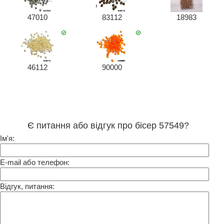
47010
83112
18983
46112
90000
Є питання або відгук про бісер 57549?
Ім'я:
E-mail або телефон:
Відгук, питання: