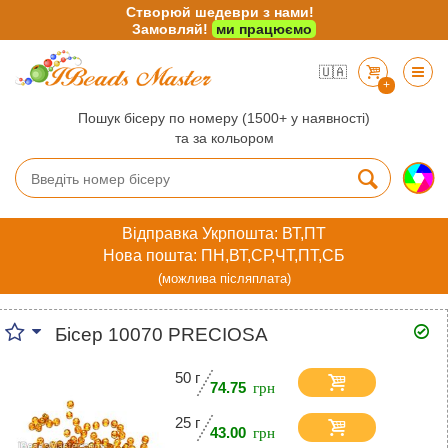
Створюй шедеври з нами!
Замовляй!
ми працюємо
🇺🇦
+
Пошук бісеру по номеру (1500+ у наявності)
та за кольором
Відправка Укрпошта: ВТ,ПТ
Нова пошта: ПН,ВТ,СР,ЧТ,ПТ,СБ
(можлива післяплата)
Бісер 10070 PRECIOSA
50 г
74.75
25 г
43.00