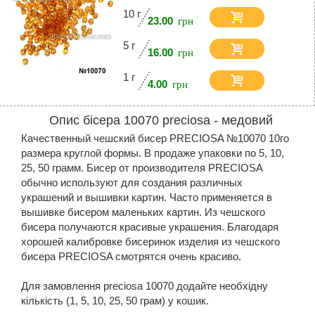
10 г
23.00
5 г
16.00
1 г
4.00
Опис бісера 10070 preciosa - медовий
Качественный чешский бисер PRECIOSA №10070 10го
размера круглой формы. В продаже упаковки по 5, 10,
25, 50 грамм. Бисер от производителя PRECIOSA
обычно используют для создания различных
украшений и вышивки картин. Часто применяется в
вышивке бисером маленьких картин. Из чешского
бисера получаются красивые украшения. Благодаря
хорошей калибровке бисеринок изделия из чешского
бисера PRECIOSA смотрятся очень красиво.
Для замовлення preciosa 10070 додайте необхідну
кількість (1, 5, 10, 25, 50 грам) у кошик.