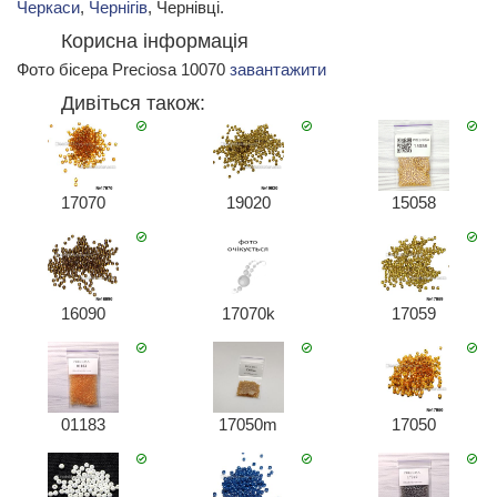
Черкаси
,
Чернігів
, Чернівці.
Корисна інформація
Фото бісера Preciosa 10070
завантажити
Дивіться також:
17070
19020
15058
16090
17070k
17059
01183
17050m
17050