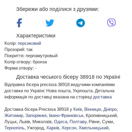
Збережи або поділися з друзями:
Характеристики
Колір:
персиковий
Прозорий: так
Покриття: перламутровый
Колір отвору: бронза
Форма отвору: -
Доставка чеського бісеру 38918 по Україні
Відправка бісера preciosa 38918 ведучими компаніями
доставки по Україні: Нова пошта, Укрпошта. Детальна
інформація по доставці вказана на сторінці
доставка
Доставка бісера Preciosa 38918 у
Київ
,
Вінницю
,
Дніпро
,
Житомир
,
Запоріжжя
,
Івано-Франківськ
, Кропивницький,
Луцьк, Львів, Миколаїв,
Одеса
,
Полтаву
, Рівне, Суми,
Тернопіль
, Ужгород,
Харків
,
Херсон
,
Хмельницький
,