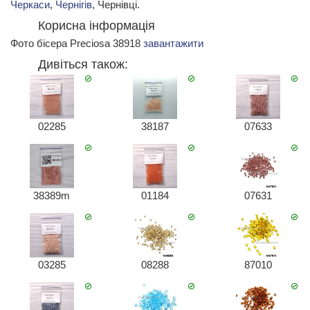
Черкаси
,
Чернігів
, Чернівці.
Корисна інформація
Фото бісера Preciosa 38918
завантажити
Дивіться також:
02285
38187
07633
38389m
01184
07631
03285
08288
87010