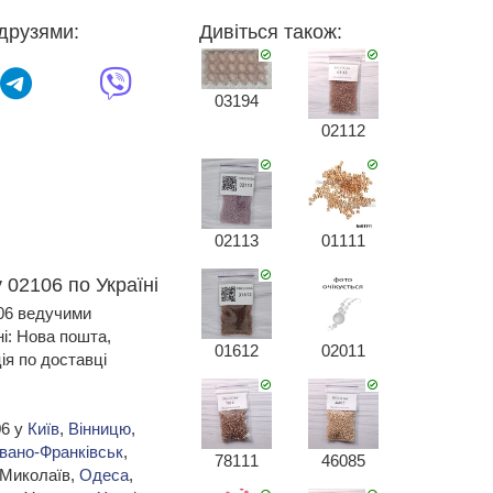
друзями:
Дивіться також:
03194
02112
02113
01111
 02106 по Україні
106 ведучими
ні: Нова пошта,
01612
02011
я по доставці
06 у
Київ
,
Вінницю
,
Івано-Франківськ
,
78111
46085
 Миколаїв,
Одеса
,