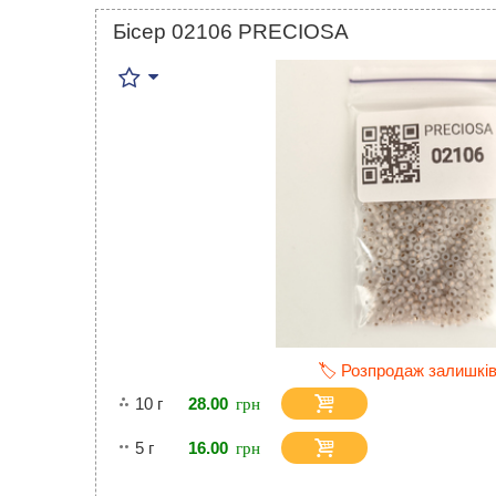
Бісер 02106 PRECIOSA
🏷️ Розпродаж залишків
10 г
28.00
5 г
16.00