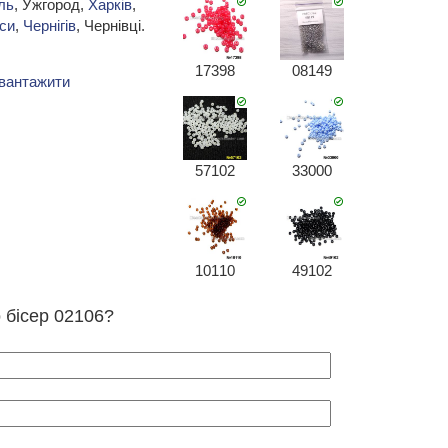
ль
, Ужгород,
Харків
,
си
,
Чернігів
, Чернівці.
17398
08149
вантажити
57102
33000
10110
49102
о бісер 02106?