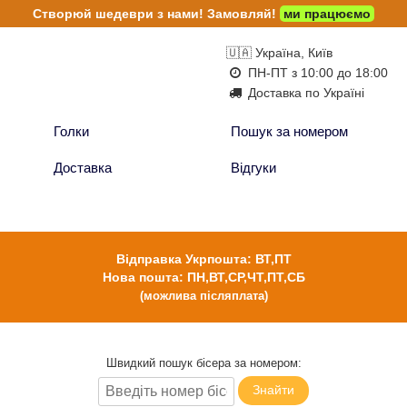
Створюй шедеври з нами!
Замовляй!
ми працюємо
🇺🇦 Україна, Київ
ПН-ПТ з 10:00 до 18:00
Доставка по Україні
Голки
Пошук за номером
Доставка
Відгуки
Відправка Укрпошта: ВТ,ПТ
Нова пошта: ПН,ВТ,СР,ЧТ,ПТ,СБ
(можлива післяплата)
Швидкий пошук бісера за номером:
Знайти