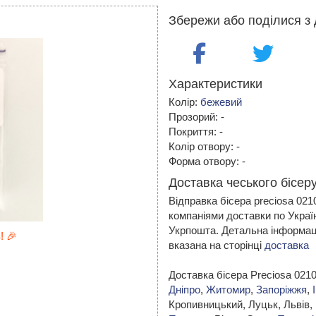
Збережи або поділися з 
Характеристики
Колір:
бежевий
Прозорий: -
Покриття: -
Колір отвору: -
Форма отвору: -
Доставка чеського бісеру
Відправка бісера preciosa 02
компаніями доставки по Украї
Укрпошта. Детальна інформаці
! 🎉
вказана на сторінці
доставка
Доставка бісера Preciosa 021
Дніпро
,
Житомир
,
Запоріжжя
,
Кропивницький,
Луцьк, Львів,