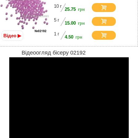
10 г
25.75
5 г
15.00
1 г
Відео ▶
4.50
Відеоогляд бісеру 02192