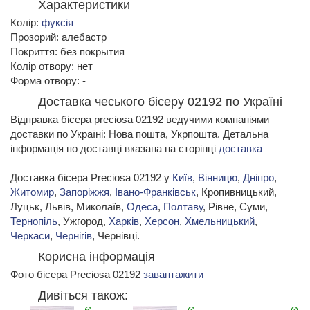
Характеристики
Колір:
фуксія
Прозорий: алебастр
Покриття: без покрытия
Колір отвору: нет
Форма отвору: -
Доставка чеського бісеру 02192 по Україні
Відправка бісера preciosa 02192 ведучими компаніями
доставки по Україні: Нова пошта, Укрпошта. Детальна
інформація по доставці вказана на сторінці
доставка
Доставка бісера Preciosa 02192 у
Київ
,
Вінницю
,
Дніпро
,
Житомир
,
Запоріжжя
,
Івано-Франківськ
, Кропивницький,
Луцьк, Львів, Миколаїв,
Одеса
,
Полтаву
, Рівне, Суми,
Тернопіль
, Ужгород,
Харків
,
Херсон
,
Хмельницький
,
Черкаси
,
Чернігів
, Чернівці.
Корисна інформація
Фото бісера Preciosa 02192
завантажити
Дивіться також: