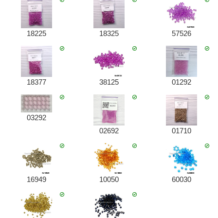
18225
18325
57526
18377
38125
01292
03292
02692
01710
16949
10050
60030