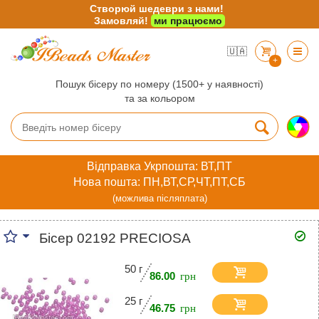
Створюй шедеври з нами!
Замовляй!
ми працюємо
🇺🇦
+
Пошук бісеру по номеру (1500+ у наявності)
та за кольором
Відправка Укрпошта: ВТ,ПТ
Нова пошта: ПН,ВТ,СР,ЧТ,ПТ,СБ
(можлива післяплата)
Бісер 02192 PRECIOSA
50 г
86.00
25 г
46.75