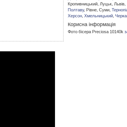
Кропивницький,
Луцьк, Львів,
Полтаву
, Рівне, Суми,
Тернопі
Херсон
,
Хмельницький
,
Черка
Корисна інформація
Фото бісера Preciosa 10140k
з