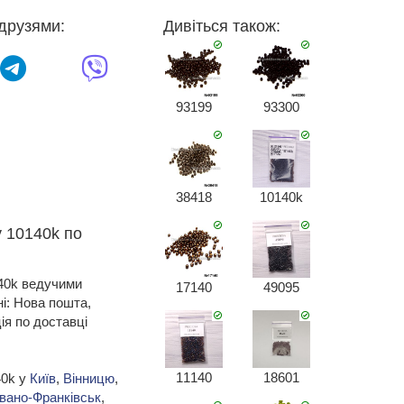
друзями:
Дивіться також:
93199
93300
38418
10140k
у 10140k по
140k ведучими
17140
49095
ні: Нова пошта,
я по доставці
11140
18601
40k у
Київ
,
Вінницю
,
Івано-Франківськ
,