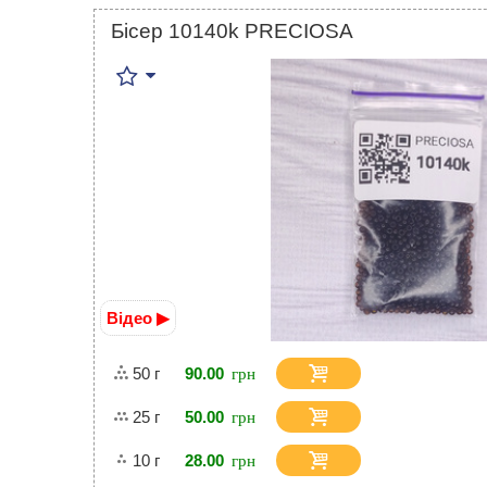
Бісер 10140k PRECIOSA
Відео ▶
50 г
90.00
25 г
50.00
10 г
28.00