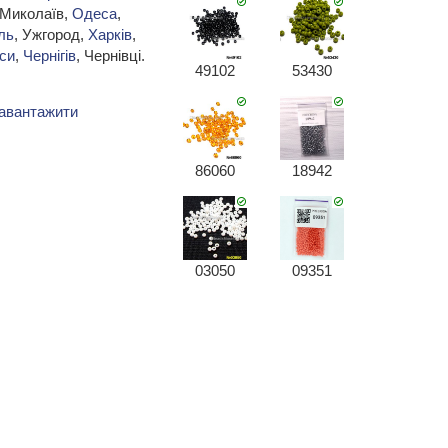
 Миколаїв,
Одеса
,
ль
, Ужгород,
Харків
,
си
,
Чернігів
, Чернівці.
49102
53430
авантажити
86060
18942
03050
09351