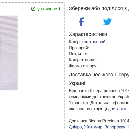
Збережи або поділися з 
у наявності
Характеристики
Колір:
каштановий
Прозорий: -
Покриття: -
Колір отвору: -
Форма отвору: -
Доставка чеського бісер
Україні
Відправка бісера preciosa 10
компаніями доставки по Украї
Укрпошта. Детальна інформаці
вказана на сторінці
доставка
Доставка бісера Preciosa 101
Дніпро
,
Житомир
,
Запоріжжя
,