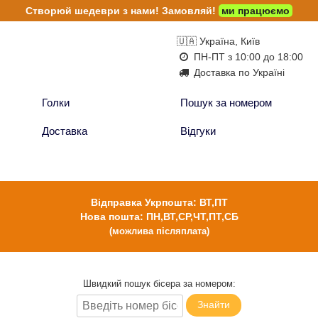
Створюй шедеври з нами!
Замовляй!
ми працюємо
🇺🇦 Україна, Київ
ПН-ПТ з 10:00 до 18:00
Доставка по Україні
Голки
Пошук за номером
Доставка
Відгуки
Відправка Укрпошта: ВТ,ПТ
Нова пошта: ПН,ВТ,СР,ЧТ,ПТ,СБ
(можлива післяплата)
Швидкий пошук бісера за номером:
Знайти