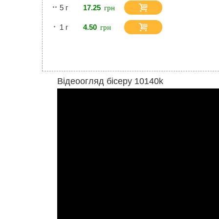
5 г
17.25
1 г
4.50
Відеоогляд бісеру 10140k