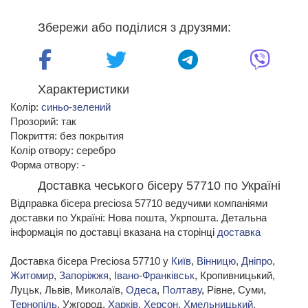
Збережи або поділися з друзями:
Характеристики
Колір:
синьо-зелений
Прозорий: так
Покриття: без покрытия
Колір отвору: серебро
Форма отвору: -
Доставка чеського бісеру 57710 по Україні
Відправка бісера preciosa 57710 ведучими компаніями
доставки по Україні: Нова пошта, Укрпошта. Детальна
інформація по доставці вказана на сторінці
доставка
Доставка бісера Preciosa 57710 у
Київ
,
Вінницю
,
Дніпро
,
Житомир
,
Запоріжжя
,
Івано-Франківськ
, Кропивницький,
Луцьк, Львів, Миколаїв,
Одеса
,
Полтаву
, Рівне, Суми,
Тернопіль
, Ужгород,
Харків
,
Херсон
,
Хмельницький
,