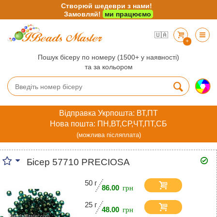
Створюй шедеври з нами!
Замовляй!
ми працюємо
🇺🇦
+
Пошук бісеру по номеру (1500+ у наявності)
та за кольором
Відправка Укрпошта: ВТ,ПТ
Нова пошта: ПН,ВТ,СР,ЧТ,ПТ,СБ
(можлива післяплата)
Бісер 57710 PRECIOSA
50 г
86.00
25 г
48.00