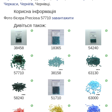
Черкаси
,
Чернігів
, Чернівці.
Корисна інформація
Фото бісера Preciosa 57710
завантажити
Дивіться також:
38458
18365
54240
57710
38158
63130
58240
51710
63000