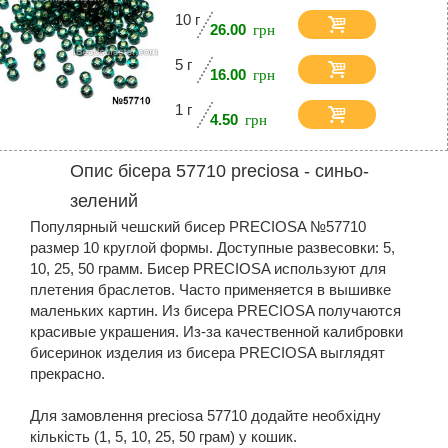
10 г
26.00
5 г
16.00
1 г
4.50
Опис бісера 57710 preciosa - синьо-
зелений
Популярный чешский бисер PRECIOSA №57710
размер 10 круглой формы. Доступные развесовки: 5,
10, 25, 50 грамм. Бисер PRECIOSA используют для
плетения браслетов. Часто применяется в вышивке
маленьких картин. Из бисера PRECIOSA получаются
красивые украшения. Из-за качественной калибровки
бисеринок изделия из бисера PRECIOSA выглядят
прекрасно.
Для замовлення preciosa 57710 додайте необхідну
кількість (1, 5, 10, 25, 50 грам) у кошик.