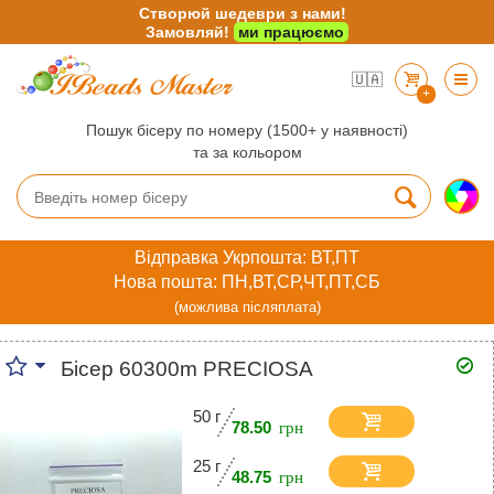
Створюй шедеври з нами!
Замовляй!
ми працюємо
🇺🇦
+
Пошук бісеру по номеру (1500+ у наявності)
та за кольором
Відправка Укрпошта: ВТ,ПТ
Нова пошта: ПН,ВТ,СР,ЧТ,ПТ,СБ
(можлива післяплата)
Бісер 60300m PRECIOSA
50 г
78.50
25 г
48.75