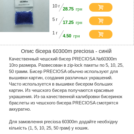
10 г
28.75
5 г
17.25
1 г
4.50
Опис бісера 60300m preciosa - синій
Качественный чешский бисер PRECIOSA №60300m
10го размера. Развесован в zip-lock пакеты по 5, 10, 25,
50 грамм. Бисер PRECIOSA обычно используют для
вышивки картин, создания различных украшений.
Часто используется в вышивке бисером больших
картин. Из чешского бисера получаются красивые
украшения. Из-за качественной калибровки бисеринок
браслеты из чешского бисера PRECIOSA смотрятся
аккуратно.
Для замовлення preciosa 60300m додайте необхідну
кількість (1, 5, 10, 25, 50 грам) у кошик.