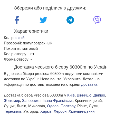
Збережи або поділися з друзями:
Характеристики
Колір:
синій
Прозорий: полупрозрачный
Покриття: матовый
Колір отвору: нет
Форма отвору: -
Доставка чеського бісеру 60300m по Україні
Відправка бісера preciosa 60300m ведучими компаніями
доставки по Україні: Нова пошта, Укрпошта. Детальна
інформація по доставці вказана на сторінці
доставка
Доставка бісера Preciosa 60300m у
Київ
,
Вінницю
,
Дніпро
,
Житомир
,
Запоріжжя
,
Івано-Франківськ
, Кропивницький,
Луцьк, Львів, Миколаїв,
Одеса
,
Полтаву
, Рівне, Суми,
Тернопіль
, Ужгород,
Харків
,
Херсон
,
Хмельницький
,