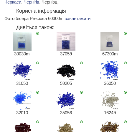
Черкаси
,
Чернігів
, Чернівці.
Корисна інформація
Фото бісера Preciosa 60300m
завантажити
Дивіться також:
30030m
37059
67300m
31050
59205
36050
32010
35056
16249