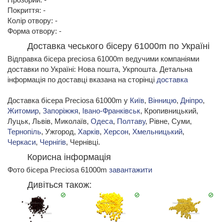
Покриття: -
Колір отвору: -
Форма отвору: -
Доставка чеського бісеру 61000m по Україні
Відправка бісера preciosa 61000m ведучими компаніями
доставки по Україні: Нова пошта, Укрпошта. Детальна
інформація по доставці вказана на сторінці
доставка
Доставка бісера Preciosa 61000m у
Київ
,
Вінницю
,
Дніпро
,
Житомир
,
Запоріжжя
,
Івано-Франківськ
, Кропивницький,
Луцьк, Львів, Миколаїв,
Одеса
,
Полтаву
, Рівне, Суми,
Тернопіль
, Ужгород,
Харків
,
Херсон
,
Хмельницький
,
Черкаси
,
Чернігів
, Чернівці.
Корисна інформація
Фото бісера Preciosa 61000m
завантажити
Дивіться також: