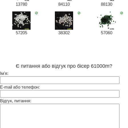
13780
84110
88130
57205
38302
57060
Є питання або відгук про бісер 61000m?
Ім'я:
E-mail або телефон:
Відгук, питання: