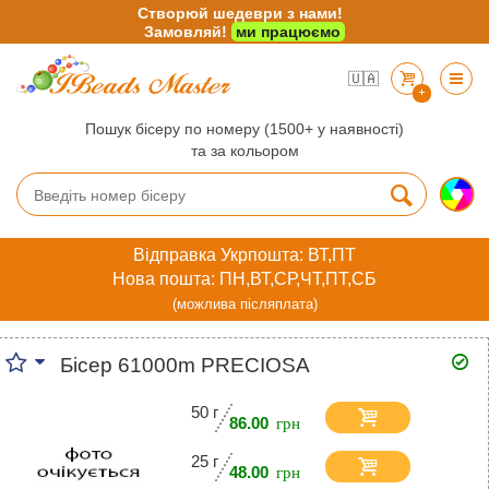
Створюй шедеври з нами!
Замовляй!
ми працюємо
🇺🇦
+
Пошук бісеру по номеру (1500+ у наявності)
та за кольором
Відправка Укрпошта: ВТ,ПТ
Нова пошта: ПН,ВТ,СР,ЧТ,ПТ,СБ
(можлива післяплата)
Бісер 61000m PRECIOSA
50 г
86.00
25 г
48.00