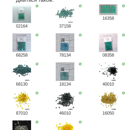
Дивіться також:
16358
02164
37158
68258
78134
08358
68130
18134
40010
87010
46010
16050