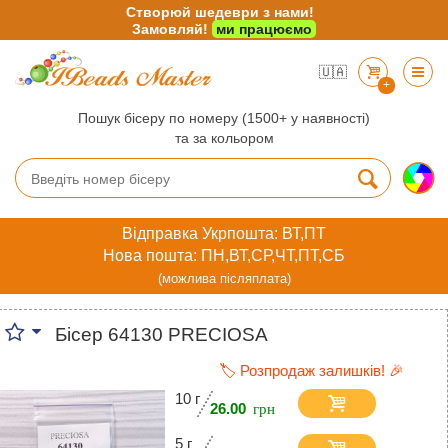
Створюй шедеври з нами!
Замовляй!
ми працюємо
🇺🇦
+
Пошук бісеру по номеру (1500+ у наявності)
та за кольором
Відправка Укрпошта: ВТ,ПТ
Нова пошта: ПН,ВТ,СР,ЧТ,ПТ,СБ
(можлива післяплата)
Бісер 64130 PRECIOSA
🏷️ Розпродаж залишків! 🎉
10 г
26.00
5 г